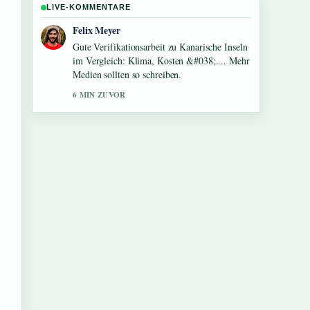
LIVE-KOMMENTARE
Laura Becker
Starke Einordnung zu Cheryl Cole: Leben
nach Liam Paynes Tod.... Das ist die klarste
Zusammenfassung, die ich heute gesehen
habe.
8 MIN ZUVOR