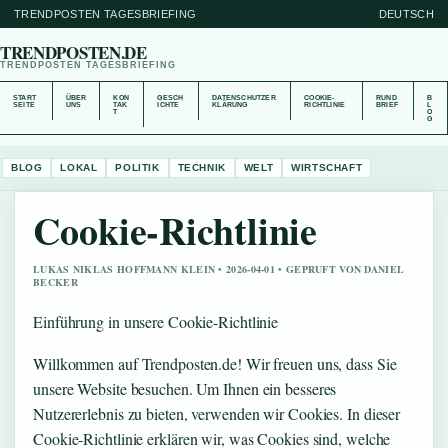
TRENDPOSTEN TAGESBRIEFING
DEUTSCH
TRENDPOSTEN.DE
TRENDPOSTEN TAGESBRIEFING
START
ÜBER
KON
GESCH
DATENSCHUTZER
COOKIE-
RUND
B
SEITE
UNS
TAK
ICHTE
KLÄRUNG
RICHTLINIE
BRIEF
L
T
O
G
BLOG
LOKAL
POLITIK
TECHNIK
WELT
WIRTSCHAFT
Cookie-Richtlinie
LUKAS NIKLAS HOFFMANN KLEIN • 2026-04-01 • GEPRUFT VON DANIEL
BECKER
Einführung in unsere Cookie-Richtlinie
Willkommen auf Trendposten.de! Wir freuen uns, dass Sie
unsere Website besuchen. Um Ihnen ein besseres
Nutzererlebnis zu bieten, verwenden wir Cookies. In dieser
Cookie-Richtlinie erklären wir, was Cookies sind, welche