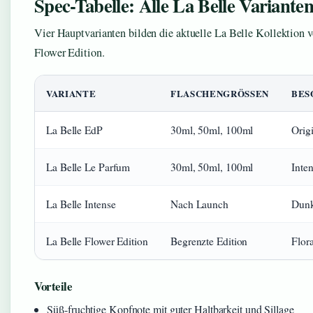
Spec-Tabelle: Alle La Belle Variante
Vier Hauptvarianten bilden die aktuelle La Belle Kollektion 
Flower Edition.
VARIANTE
FLASCHENGRÖSSEN
BES
La Belle EdP
30ml, 50ml, 100ml
Orig
La Belle Le Parfum
30ml, 50ml, 100ml
Inten
La Belle Intense
Nach Launch
Dunk
La Belle Flower Edition
Begrenzte Edition
Flor
Vorteile
Süß-fruchtige Kopfnote mit guter Haltbarkeit und Sillage