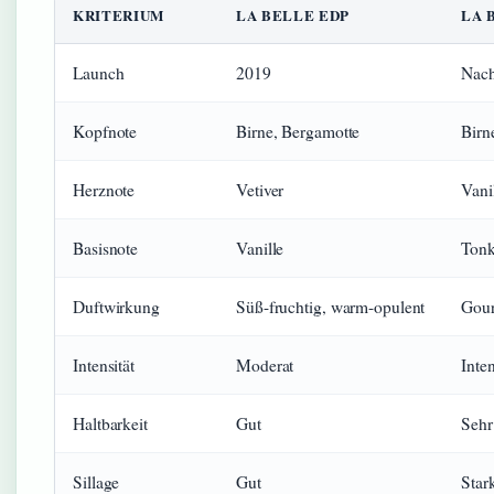
KRITERIUM
LA BELLE EDP
LA 
Launch
2019
Nac
Kopfnote
Birne, Bergamotte
Birn
Herznote
Vetiver
Vani
Basisnote
Vanille
Ton
Duftwirkung
Süß-fruchtig, warm-opulent
Gour
Intensität
Moderat
Inte
Haltbarkeit
Gut
Sehr
Sillage
Gut
Stark