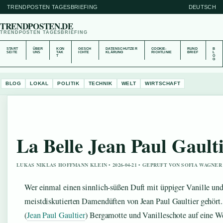
TRENDPOSTEN TAGESBRIEFING
DEUTSCH
TRENDPOSTEN.DE
TRENDPOSTEN TAGESBRIEFING
START
ÜBER
KON
GESCH
DATENSCHUTZER
COOKIE-
RUND
B
SEITE
UNS
TAK
ICHTE
KLÄRUNG
RICHTLINIE
BRIEF
L
T
O
G
BLOG
LOKAL
POLITIK
TECHNIK
WELT
WIRTSCHAFT
La Belle Jean Paul Gault
LUKAS NIKLAS HOFFMANN KLEIN • 2026-04-21 • GEPRUFT VON SOFIA WAGNER
Wer einmal einen sinnlich-süßen Duft mit üppiger Vanille und 
meistdiskutierten Damendüften von Jean Paul Gaultier gehört.
(
Jean Paul Gaultier
) Bergamotte und Vanilleschote auf eine We