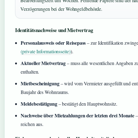
Bearbeitungszeit um Wochen. Fehlende Papiere sind der häu
Verzögerungen bei der Wohngeldbehörde.
Identitätsnachweise und Mietvertrag
Personalausweis oder Reisepass
– zur Identifikation zwinge
(private Informationsseite)
).
Aktueller Mietvertrag
– muss alle wesentlichen Angaben z
enthalten.
Mietbescheinigung
– wird vom Vermieter ausgefüllt und en
Baujahr des Wohnraums.
Meldebestätigung
– bestätigt den Hauptwohnsitz.
Nachweise über Mietzahlungen der letzten drei Monate
–
reichen aus.