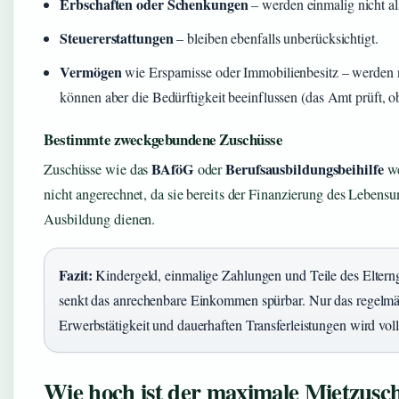
Erbschaften oder Schenkungen
– werden einmalig nicht a
Steuererstattungen
– bleiben ebenfalls unberücksichtigt.
Vermögen
wie Ersparnisse oder Immobilienbesitz – werden 
können aber die Bedürftigkeit beeinflussen (das Amt prüft, o
Bestimmte zweckgebundene Zuschüsse
BAföG
Berufsausbildungsbeihilfe
Zuschüsse wie das
oder
we
nicht angerechnet, da sie bereits der Finanzierung des Lebensu
Ausbildung dienen.
Fazit:
Kindergeld, einmalige Zahlungen und Teile des Elterng
senkt das anrechenbare Einkommen spürbar. Nur das regel
Erwerbstätigkeit und dauerhaften Transferleistungen wird voll
Wie hoch ist der maximale Mietzusc