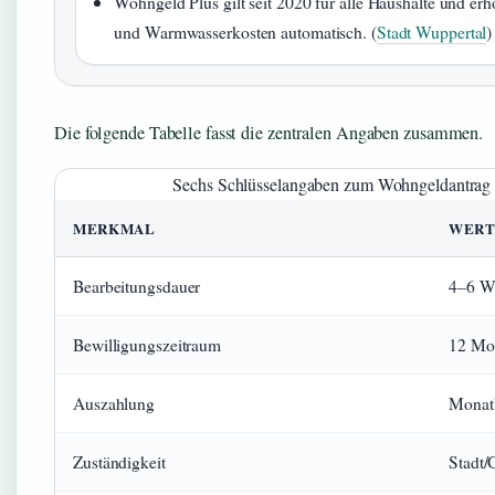
Wohngeld Plus gilt seit 2020 für alle Haushalte und er
und Warmwasserkosten automatisch. (
Stadt Wuppertal
)
Die folgende Tabelle fasst die zentralen Angaben zusammen.
Sechs Schlüsselangaben zum Wohngeldantrag a
MERKMAL
WERT 
Bearbeitungsdauer
4–6 W
Bewilligungszeitraum
12 Mo
Auszahlung
Monatl
Zuständigkeit
Stadt