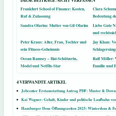
DIESE BEITRAGE NICHT VERPASSEN
Frankfurt School of Finance: Kosten,
Clara Schum
Ruf & Zulassung
Bedeutung de
Sandra Ofarim: Mutter von Gil Ofarim
Liebe Gute Na
und rechtssi
Peter Kraus: Alter, Frau, Tochter und
Jay Khan: V
sein Fitness-Geheimnis
Schlagersäng
Ocean Ramsey – Hai-Schützerin,
Ralf Möller:
Model und Netflix-Star
Familie und F
4 VERWANDTE ARTIKEL
Jobcenter Erstausstattung Antrag PDF: Muster & Down
Kai Wegner: Gehalt, Kinder und politische Laufbahn von
Hamburger Dom Öffnungszeiten 2025: Winterdom & F