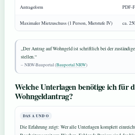
Antragsform
PDF-Fo
Maximaler Mietzuschuss (1 Person, Mietstufe IV)
ca. 25
„Der Antrag auf Wohngeld ist schriftlich bei der zuständi
stellen.“
– NRW-Bauportal (
Bauportal NRW
)
Welche Unterlagen benötige ich für 
Wohngeldantrag?
DAS A UND O
Die Erfahrung zeigt: Wer alle Unterlagen komplett einreicht