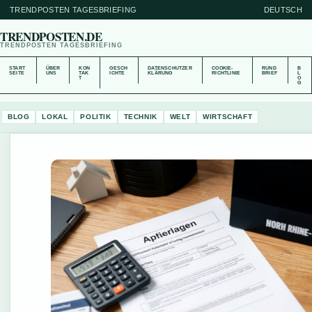
TRENDPOSTEN TAGESBRIEFING
DEUTSCH
TRENDPOSTEN.DE
TRENDPOSTEN TAGESBRIEFING
START
ÜBER
KON
GESCH
DATENSCHUTZER
COOKIE-
RUND
B
SEITE
UNS
TAK
ICHTE
KLÄRUNG
RICHTLINIE
BRIEF
L
T
O
G
BLOG
LOKAL
POLITIK
TECHNIK
WELT
WIRTSCHAFT