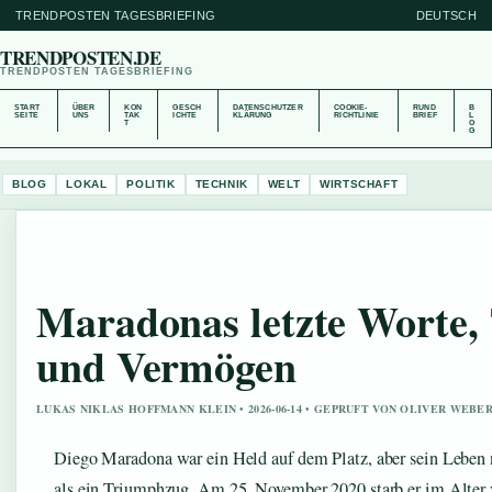
TRENDPOSTEN TAGESBRIEFING
DEUTSCH
TRENDPOSTEN.DE
TRENDPOSTEN TAGESBRIEFING
START
ÜBER
KON
GESCH
DATENSCHUTZER
COOKIE-
RUND
B
SEITE
UNS
TAK
ICHTE
KLÄRUNG
RICHTLINIE
BRIEF
L
T
O
G
BLOG
LOKAL
POLITIK
TECHNIK
WELT
WIRTSCHAFT
Maradonas letzte Worte,
und Vermögen
LUKAS NIKLAS HOFFMANN KLEIN • 2026-06-14 • GEPRUFT VON OLIVER WEBE
Diego Maradona war ein Held auf dem Platz, aber sein Leben n
als ein Triumphzug. Am 25. November 2020 starb er im Alter 