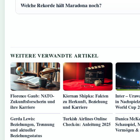
Welche Rekorde hält Maradona noch?
WEITERE VERWANDTE ARTIKEL
Florence Gaub: NATO-
Kiernan Shipka: Fakten
Inter – Uraw
Zukunftsforscherin und
zu Herkunft, Beziehung
in Nachspielz
ihre Karriere
und Karriere
World Cup 2
Gerda Lewis:
Turkish Airlines Online
Danica McKe
Beziehungen, Trennung
Check-in: Anleitung 2025
Schauspiel, 
und aktueller
Vermögen & 
Beziehungsstatus