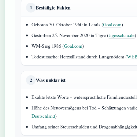
Bestätigte Fakten
1
Geboren 30. Oktober 1960 in Lanús (
Goal.com
)
Gestorben 25. November 2020 in Tigre (
tagesschau.de
)
WM-Sieg 1986 (
Goal.com
)
Todesursache: Herzstillstand durch Lungenödem (
WEB
Was unklar ist
2
Exakte letzte Worte – widersprüchliche Familiendarstel
Höhe des Nettovermögens bei Tod – Schätzungen variie
Deutschland
)
Umfang seiner Steuerschulden und Drogenabhängigkeit