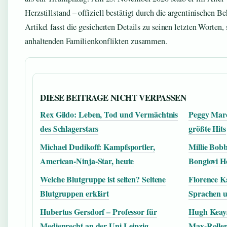
Herzstillstand – offiziell bestätigt durch die argentinischen Be
Artikel fasst die gesicherten Details zu seinen letzten Worte
anhaltenden Familienkonflikten zusammen.
DIESE BEITRAGE NICHT VERPASSEN
Rex Gildo: Leben, Tod und Vermächtnis
Peggy Marc
des Schlagerstars
größte Hits
Michael Dudikoff: Kampfsportler,
Millie Bob
American-Ninja-Star, heute
Bongiovi H
Welche Blutgruppe ist selten? Seltene
Florence K
Blutgruppen erklärt
Sprachen 
Hubertus Gersdorf – Professor für
Hugh Keays
Medienrecht an der Uni Leipzig
Max-Rolle