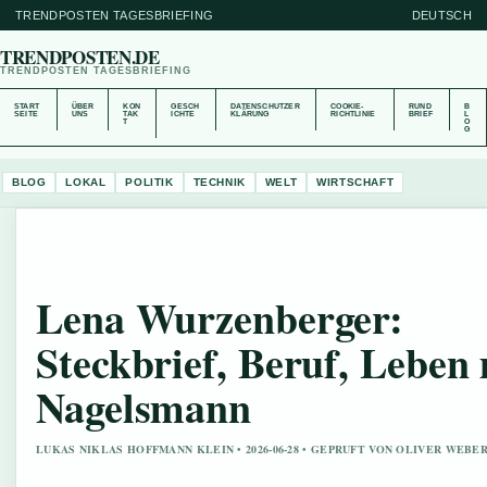
TRENDPOSTEN TAGESBRIEFING
DEUTSCH
TRENDPOSTEN.DE
TRENDPOSTEN TAGESBRIEFING
START
ÜBER
KON
GESCH
DATENSCHUTZER
COOKIE-
RUND
B
SEITE
UNS
TAK
ICHTE
KLÄRUNG
RICHTLINIE
BRIEF
L
T
O
G
BLOG
LOKAL
POLITIK
TECHNIK
WELT
WIRTSCHAFT
Lena Wurzenberger:
Steckbrief, Beruf, Leben 
Nagelsmann
LUKAS NIKLAS HOFFMANN KLEIN • 2026-06-28 • GEPRUFT VON OLIVER WEBE