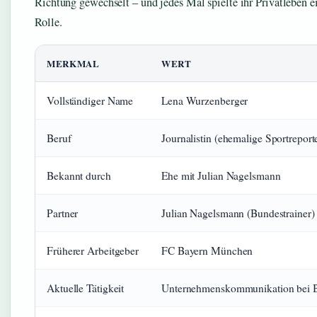
Richtung gewechselt – und jedes Mal spielte ihr Privatleben e
Rolle.
MERKMAL
WERT
Vollständiger Name
Lena Wurzenberger
Beruf
Journalistin (ehemalige Sportreport
Bekannt durch
Ehe mit Julian Nagelsmann
Partner
Julian Nagelsmann (Bundestrainer)
Früherer Arbeitgeber
FC Bayern München
Aktuelle Tätigkeit
Unternehmenskommunikation be