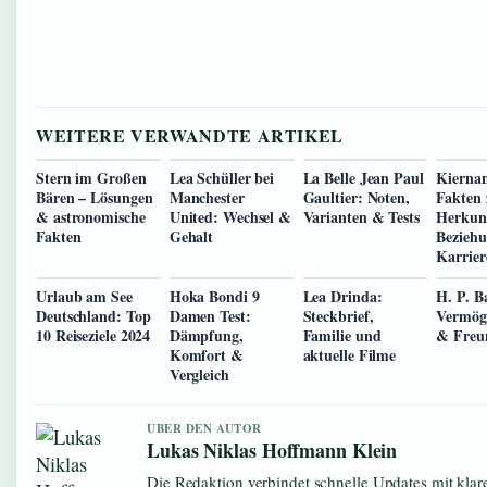
WEITERE VERWANDTE ARTIKEL
Stern im Großen
Lea Schüller bei
La Belle Jean Paul
Kierna
Bären – Lösungen
Manchester
Gaultier: Noten,
Fakten 
& astronomische
United: Wechsel &
Varianten & Tests
Herkun
Fakten
Gehalt
Bezieh
Karrier
Urlaub am See
Hoka Bondi 9
Lea Drinda:
H. P. B
Deutschland: Top
Damen Test:
Steckbrief,
Vermög
10 Reiseziele 2024
Dämpfung,
Familie und
& Freu
Komfort &
aktuelle Filme
Vergleich
UBER DEN AUTOR
Lukas Niklas Hoffmann Klein
Die Redaktion verbindet schnelle Updates mit klar