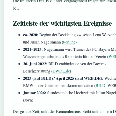
Die fehlenden Details zu ihrer Vergangenheit tragen zur Faszi
bei.
Zeitleiste der wichtigsten Ereignisse
ca. 2020:
Beginn der Beziehung zwischen Lena Wurzenb
und Julian Nagelsmann (
t-online
)
2021–2023:
Nagelsmann wird Trainer des FC Bayern M
Wurzenberger arbeitet als Reporterin für den Verein (
WE
30. Juni 2022:
BILD entbindet sie von der Bayern-
Berichterstattung (
DWDL.de
)
2023 (laut BILD) / April 2025 (laut WEB.DE):
Wechse
BMW in der Unternehmenskommunikation (
BILD
, WEB
Januar 2026:
Standesamtliche Hochzeit mit Julian Nage
(Joyn)
Der genaue Zeitpunkt des Kennenlernens bleibt unklar – ein De