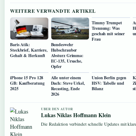
WEITERE VERWANDTE ARTIKEL
Timmy Trumpet
A
Trennung: Was
H
geschah mit seiner
u
Frau
Baris Atik:
Bundeswehr
Steckbrief, Karriere,
Hubschrauber
Gehalt & Herkunft
Absturz Grimma:
EC-135, Ursache,
Opfer
iPhone 15 Pro 128
Alle unter einem
Union Berlin gegen
K
GB: Kaufberatung
Dach: Steve Urkel,
HSV: Tabelle und
Z
2025
Recasting, Ende
Bilanz
s
2026
UBER DEN AUTOR
Lukas Niklas Hoffmann Klein
Die Redaktion verbindet schnelle Updates mit kla