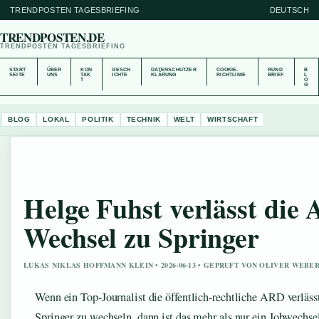
TRENDPOSTEN TAGESBRIEFING
DEUTSCH
TRENDPOSTEN.DE
TRENDPOSTEN TAGESBRIEFING
START
ÜBER
KON
GESCH
DATENSCHUTZER
COOKIE-
RUND
B
SEITE
UNS
TAK
ICHTE
KLÄRUNG
RICHTLINIE
BRIEF
L
T
O
G
BLOG
LOKAL
POLITIK
TECHNIK
WELT
WIRTSCHAFT
Helge Fuhst verlässt die
Wechsel zu Springer
LUKAS NIKLAS HOFFMANN KLEIN • 2026-06-13 • GEPRUFT VON OLIVER WEBE
Wenn ein Top-Journalist die öffentlich-rechtliche ARD verläs
Springer zu wechseln, dann ist das mehr als nur ein Jobwechsel 