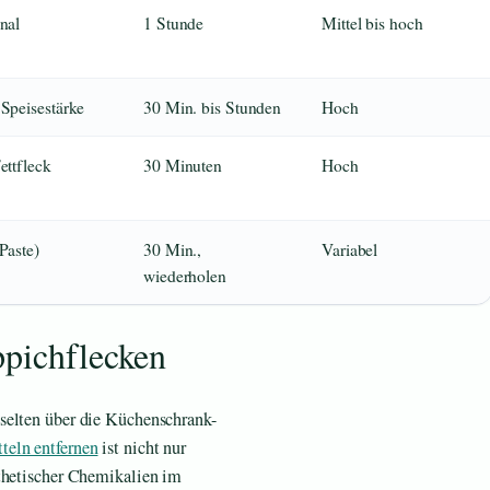
nal
1 Stunde
Mittel bis hoch
 Speisestärke
30 Min. bis Stunden
Hoch
ettfleck
30 Minuten
Hoch
Paste)
30 Min.,
Variabel
wiederholen
ppichflecken
selten über die Küchenschrank-
teln entfernen
ist nicht nur
nthetischer Chemikalien im