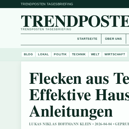
TRENDPOSTEN TAGESBRIEFING
TRENDPOSTE
TRENDPOSTEN TAGESBRIEFING
STARTSEITE
ÜBER UNS
BLOG
LOKAL
POLITIK
TECHNIK
WELT
WIRTSCHAFT
Flecken aus Te
Effektive Hau
Anleitungen
LUKAS NIKLAS HOFFMANN KLEIN • 2026-04-04 • GEPR