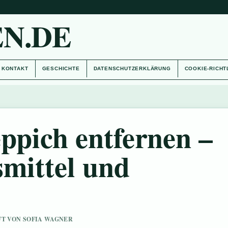
N.DE
KONTAKT
GESCHICHTE
DATENSCHUTZERKLÄRUNG
COOKIE-RICHT
ppich entfernen –
smittel und
UFT VON SOFIA WAGNER