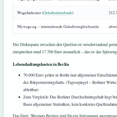
WageIndicator (
Gehaltsdatenbank
)
212.
Mywage.ng – internationale Gehaltsvergleichsseite
abwe
Die Diskrepanz zwischen den Quellen ist verschwindend gerin
entsprechen rund 17.700 Euro monatlich – das ist das Spitzen
Lebenshaltungskosten in Berlin
70.000 Euro gelten in Berlin laut allgemeiner Einschätzun
des Bürgermeistergehalts. (Tagesspiegel – Berliner Wirtsch
ableitbar)
Zum Vergleich: Das Berliner Durchschnittsgehalt liegt be
Basis allgemeiner Statistiken, kein konkretes Quellendat
Das Fazit: Wegners Bezüge sind für ein Spitzenamt angemesse