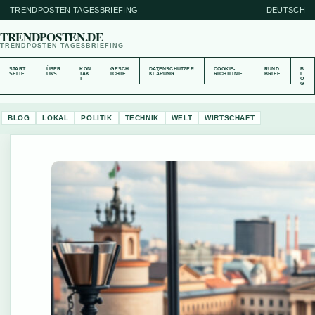
TRENDPOSTEN TAGESBRIEFING
DEUTSCH
TRENDPOSTEN.DE
TRENDPOSTEN TAGESBRIEFING
START
ÜBER
KON
GESCH
DATENSCHUTZER
COOKIE-
RUND
B
SEITE
UNS
TAK
ICHTE
KLÄRUNG
RICHTLINIE
BRIEF
L
T
O
G
BLOG
LOKAL
POLITIK
TECHNIK
WELT
WIRTSCHAFT