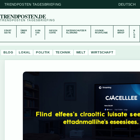
TRENDPOSTEN TAGESBRIEFING
DEUTSCH
TRENDPOSTEN.DE
TRENDPOSTEN TAGESBRIEFING
START
ÜBER
KON
GESCH
DATENSCHUTZER
COOKIE-
RUND
B
SEITE
UNS
TAK
ICHTE
KLÄRUNG
RICHTLINIE
BRIEF
L
T
O
G
BLOG
LOKAL
POLITIK
TECHNIK
WELT
WIRTSCHAFT