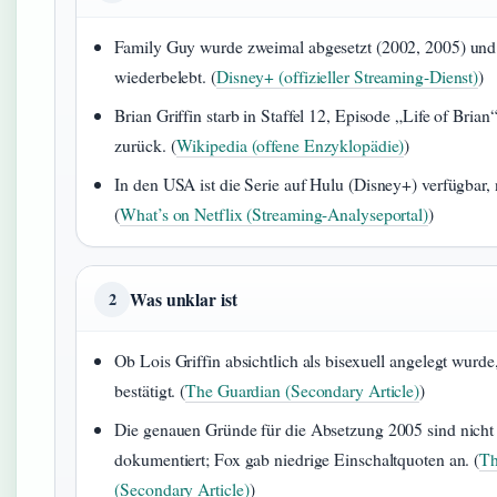
Family Guy wurde zweimal abgesetzt (2002, 2005) und 
wiederbelebt. (
Disney+ (offizieller Streaming-Dienst)
)
Brian Griffin starb in Staffel 12, Episode „Life of Brian
zurück. (
Wikipedia (offene Enzyklopädie)
)
In den USA ist die Serie auf Hulu (Disney+) verfügbar, n
(
What’s on Netflix (Streaming-Analyseportal)
)
Was unklar ist
2
Ob Lois Griffin absichtlich als bisexuell angelegt wurde, i
bestätigt. (
The Guardian (Secondary Article)
)
Die genauen Gründe für die Absetzung 2005 sind nicht 
dokumentiert; Fox gab niedrige Einschaltquoten an. (
Th
(Secondary Article)
)