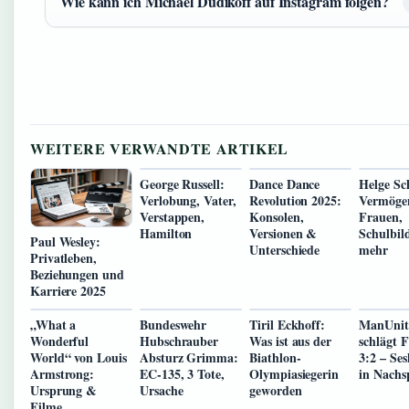
Wie kann ich Michael Dudikoff auf Instagram folgen?
WEITERE VERWANDTE ARTIKEL
George Russell:
Dance Dance
Helge Sc
Verlobung, Vater,
Revolution 2025:
Vermöge
Verstappen,
Konsolen,
Frauen,
Hamilton
Versionen &
Schulbil
Paul Wesley:
Unterschiede
mehr
Privatleben,
Beziehungen und
Karriere 2025
„What a
Bundeswehr
Tiril Eckhoff:
ManUnit
Wonderful
Hubschrauber
Was ist aus der
schlägt 
World“ von Louis
Absturz Grimma:
Biathlon-
3:2 – Ses
Armstrong:
EC-135, 3 Tote,
Olympiasiegerin
in Nachsp
Ursprung &
Ursache
geworden
Filme