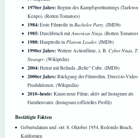
1970er Jahre:
Beginn des Kampfsporttrainings (Taekwo
Kenpo). (Rotten Tomatoes)
1984:
Erste Filmrolle in
Bachelor Party
. (IMDb)
1985:
Durchbruch mit
American Ninja
. (Rotten Tomatoes
1988:
Hauptrolle in
Platoon Leader
. (IMDb)
1990er Jahre:
Weitere Actionfilme, z. B.
Cyber Ninja
,
T
Stranger
. (Wikipedia)
2004:
Heirat mit Belinda „Belle“ Cube. (IMDb)
2000er Jahre:
Rückgang der Filmrollen, Direct-to-Video
Produktionen. (Wikipedia)
2010–heute:
Kaum neue Filme; aktiv auf Instagram als
Familienvater. (Instagram (offizielles Profil))
Bestätigte Fakten
Geburtsdatum und -ort: 8. Oktober 1954, Redondo Beach,
Kalifornien