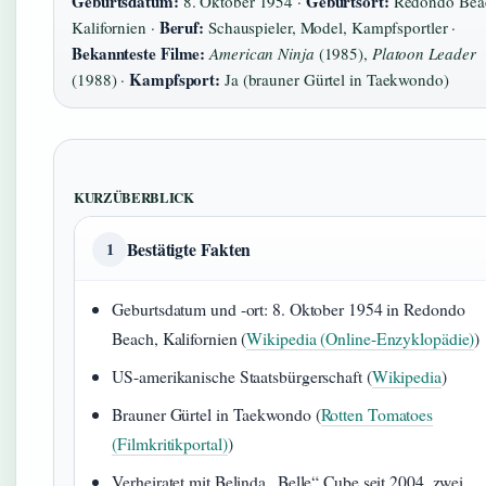
Geburtsdatum:
Geburtsort:
8. Oktober 1954 ·
Redondo Bea
Beruf:
Kalifornien ·
Schauspieler, Model, Kampfsportler ·
Bekannteste Filme:
American Ninja
(1985),
Platoon Leader
Kampfsport:
(1988) ·
Ja (brauner Gürtel in Taekwondo)
KURZÜBERBLICK
Bestätigte Fakten
1
Geburtsdatum und -ort: 8. Oktober 1954 in Redondo
Beach, Kalifornien (
Wikipedia (Online-Enzyklopädie)
)
US-amerikanische Staatsbürgerschaft (
Wikipedia
)
Brauner Gürtel in Taekwondo (
Rotten Tomatoes
(Filmkritikportal)
)
Verheiratet mit Belinda „Belle“ Cube seit 2004, zwei