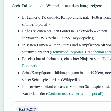
Sechs Fakten, die die Wahrheit hinter dem Image zeigen:
Er trainierte Taekwondo, Kenpo und Karate (Rotten Tom
(Filmkritikportal))
Er besitzt einen braunen Gürtel in Taekwondo – keinen
schwarzen (Wikipedia (Online-Enzyklopädie))
In seinen Filmen wurden Stunts und Kampfszenen oft vo
Stuntmen ergänzt (
Hollywood Reporter (Branchenmagazi
Er selbst hat nie behauptet, ein echter Ninja zu sein (
Holl
Reporter
)
Seine Kampfsportausbildung begann in den 1970ern, noc
seiner Schauspielkarriere (Wikipedia)
In Interviews betont er, dass er vor allem Schauspieler ist,
Kampfkünstler (
Contactmusic (Unterhaltungsportal)
)
DAS FAZIT