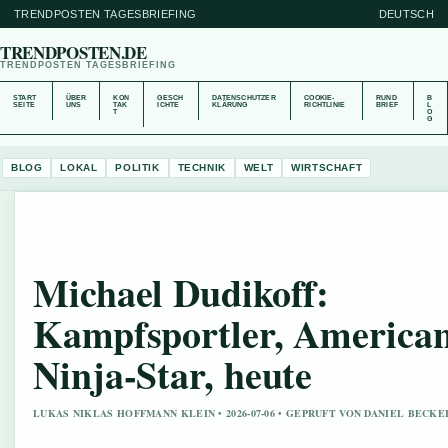
TRENDPOSTEN TAGESBRIEFING
DEUTSCH
TRENDPOSTEN.DE
TRENDPOSTEN TAGESBRIEFING
START
ÜBER
KON
GESCH
DATENSCHUTZER
COOKIE-
RUND
B
SEITE
UNS
TAK
ICHTE
KLÄRUNG
RICHTLINIE
BRIEF
L
T
O
G
BLOG
LOKAL
POLITIK
TECHNIK
WELT
WIRTSCHAFT
Michael Dudikoff:
Kampfsportler, America
Ninja-Star, heute
LUKAS NIKLAS HOFFMANN KLEIN • 2026-07-06 • GEPRUFT VON DANIEL BECKE