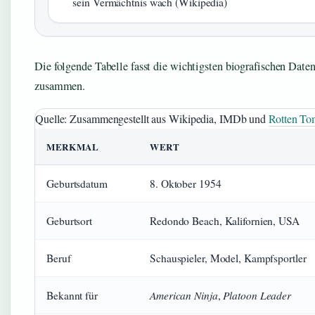
sein Vermächtnis wach (Wikipedia)
Die folgende Tabelle fasst die wichtigsten biografischen Date
zusammen.
Quelle: Zusammengestellt aus Wikipedia, IMDb und
Rotten To
MERKMAL
WERT
Geburtsdatum
8. Oktober 1954
Geburtsort
Redondo Beach, Kalifornien, USA
Beruf
Schauspieler, Model, Kampfsportler
American Ninja
Platoon Leader
Bekannt für
,