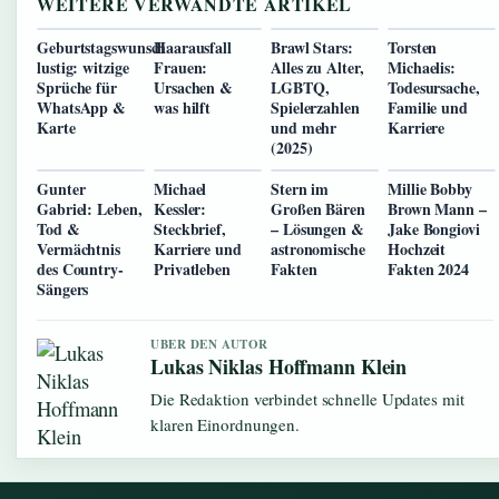
WEITERE VERWANDTE ARTIKEL
Geburtstagswunsch
Haarausfall
Brawl Stars:
Torsten
lustig: witzige
Frauen:
Alles zu Alter,
Michaelis:
Sprüche für
Ursachen &
LGBTQ,
Todesursache,
WhatsApp &
was hilft
Spielerzahlen
Familie und
Karte
und mehr
Karriere
(2025)
Gunter
Michael
Stern im
Millie Bobby
Gabriel: Leben,
Kessler:
Großen Bären
Brown Mann –
Tod &
Steckbrief,
– Lösungen &
Jake Bongiovi
Vermächtnis
Karriere und
astronomische
Hochzeit
des Country-
Privatleben
Fakten
Fakten 2024
Sängers
UBER DEN AUTOR
Lukas Niklas Hoffmann Klein
Die Redaktion verbindet schnelle Updates mit
klaren Einordnungen.