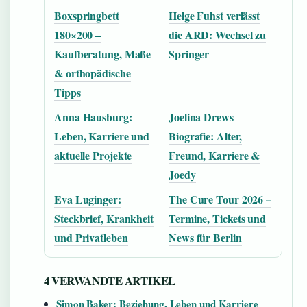
Boxspringbett
Helge Fuhst verlässt
180×200 –
die ARD: Wechsel zu
Kaufberatung, Maße
Springer
& orthopädische
Tipps
Anna Hausburg:
Joelina Drews
Leben, Karriere und
Biografie: Alter,
aktuelle Projekte
Freund, Karriere &
Joedy
Eva Luginger:
The Cure Tour 2026 –
Steckbrief, Krankheit
Termine, Tickets und
und Privatleben
News für Berlin
4 VERWANDTE ARTIKEL
Simon Baker: Beziehung, Leben und Karriere