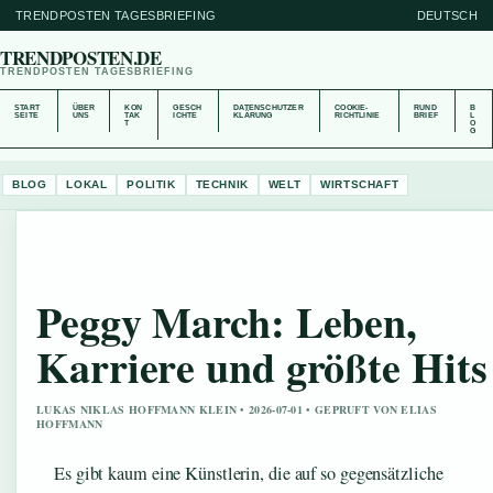
TRENDPOSTEN TAGESBRIEFING
DEUTSCH
TRENDPOSTEN.DE
TRENDPOSTEN TAGESBRIEFING
START
ÜBER
KON
GESCH
DATENSCHUTZER
COOKIE-
RUND
B
SEITE
UNS
TAK
ICHTE
KLÄRUNG
RICHTLINIE
BRIEF
L
T
O
G
BLOG
LOKAL
POLITIK
TECHNIK
WELT
WIRTSCHAFT
Peggy March: Leben,
Karriere und größte Hits
LUKAS NIKLAS HOFFMANN KLEIN • 2026-07-01 • GEPRUFT VON ELIAS
HOFFMANN
Es gibt kaum eine Künstlerin, die auf so gegensätzliche