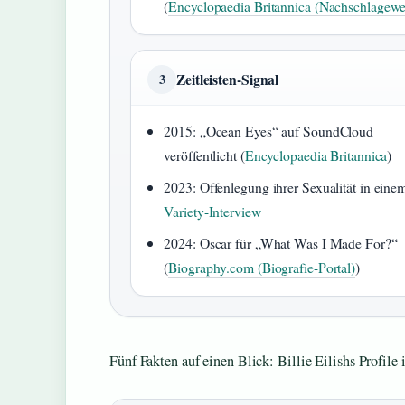
(
Encyclopaedia Britannica (Nachschlagewe
Zeitleisten-Signal
3
2015: „Ocean Eyes“ auf SoundCloud
veröffentlicht (
Encyclopaedia Britannica
)
2023: Offenlegung ihrer Sexualität in eine
Variety-Interview
2024: Oscar für „What Was I Made For?“
(
Biography.com (Biografie-Portal)
)
Fünf Fakten auf einen Blick: Billie Eilishs Profile 