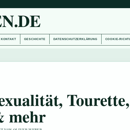
N.DE
KONTAKT
GESCHICHTE
DATENSCHUTZERKLÄRUNG
COOKIE-RICHT
Sexualität, Tourette,
& mehr
UFT VON OLIVER WEBER