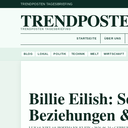
TRENDPOSTEN TAGESBRIEFING
TRENDPOSTE
TRENDPOSTEN TAGESBRIEFING
STARTSEITE
ÜBER UNS
BLOG
LOKAL
POLITIK
TECHNIK
WELT
WIRTSCHAFT
Billie Eilish: 
Beziehungen 
LUKAS NIKLAS HOFFMANN KLEIN • 2026-06-24 • GEPR