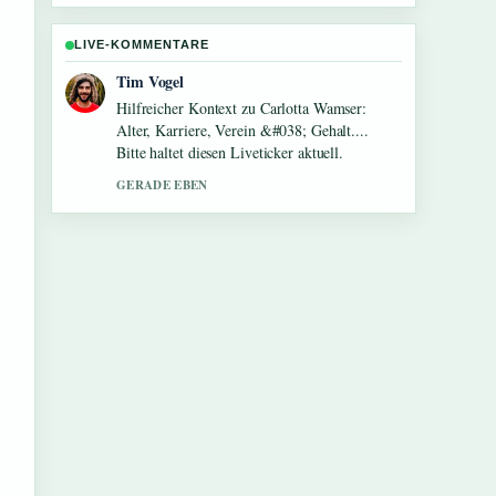
LIVE-KOMMENTARE
Mila Kruger
Die Berichterstattung zu Clelia Sarto: Leben,
Karriere und Familie wirkt solide und sehr
gut nachvollziehbar.
3 MIN ZUVOR