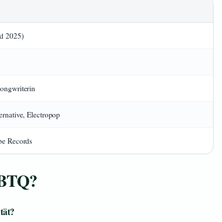
nd 2025)
ongwriterin
ernative, Electropop
pe Records
LGBTQ?
ität?