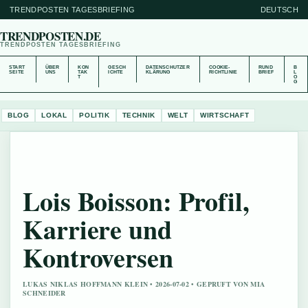
TRENDPOSTEN TAGESBRIEFING
DEUTSCH
TRENDPOSTEN.DE
TRENDPOSTEN TAGESBRIEFING
START
ÜBER
KON
GESCH
DATENSCHUTZER
COOKIE-
RUND
B
SEITE
UNS
TAK
ICHTE
KLÄRUNG
RICHTLINIE
BRIEF
L
T
O
G
BLOG
LOKAL
POLITIK
TECHNIK
WELT
WIRTSCHAFT
Lois Boisson: Profil,
Karriere und
Kontroversen
LUKAS NIKLAS HOFFMANN KLEIN • 2026-07-02 • GEPRUFT VON MIA
SCHNEIDER