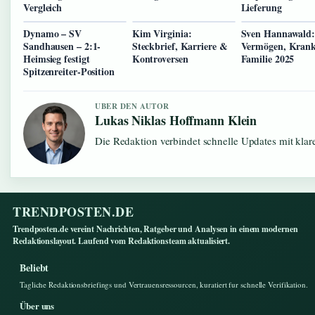
Vergleich
Lieferung
Dynamo – SV
Kim Virginia:
Sven Hannawald
Sandhausen – 2:1-
Steckbrief, Karriere &
Vermögen, Krank
Heimsieg festigt
Kontroversen
Familie 2025
Spitzenreiter-Position
UBER DEN AUTOR
Lukas Niklas Hoffmann Klein
Die Redaktion verbindet schnelle Updates mit kla
TRENDPOSTEN.DE
Trendposten.de vereint Nachrichten, Ratgeber und Analysen in einem modernen
Redaktionslayout. Laufend vom Redaktionsteam aktualisiert.
Beliebt
Tagliche Redaktionsbriefings und Vertrauensressourcen, kuratiert fur schnelle Verifikation.
Über uns