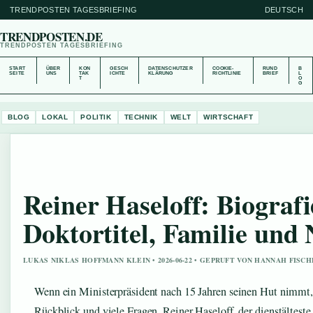
TRENDPOSTEN TAGESBRIEFING
DEUTSCH
TRENDPOSTEN.DE
TRENDPOSTEN TAGESBRIEFING
START
ÜBER
KON
GESCH
DATENSCHUTZER
COOKIE-
RUND
B
SEITE
UNS
TAK
ICHTE
KLÄRUNG
RICHTLINIE
BRIEF
L
T
O
G
BLOG
LOKAL
POLITIK
TECHNIK
WELT
WIRTSCHAFT
Reiner Haseloff: Biografi
Doktortitel, Familie und 
LUKAS NIKLAS HOFFMANN KLEIN • 2026-06-22 • GEPRUFT VON HANNAH FISC
Wenn ein Ministerpräsident nach 15 Jahren seinen Hut nimmt
Rückblick und viele Fragen. Reiner Haseloff, der dienstältest