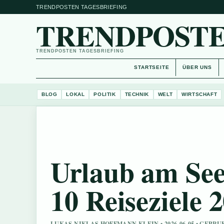
TRENDPOSTEN TAGESBRIEFING
TRENDPOSTE
TRENDPOSTEN TAGESBRIEFING
STARTSEITE
ÜBER UNS
BLOG
LOKAL
POLITIK
TECHNIK
WELT
WIRTSCHAFT
Urlaub am See
10 Reiseziele 
LUKAS NIKLAS HOFFMANN KLEIN • 2026-06-05 • GEPR