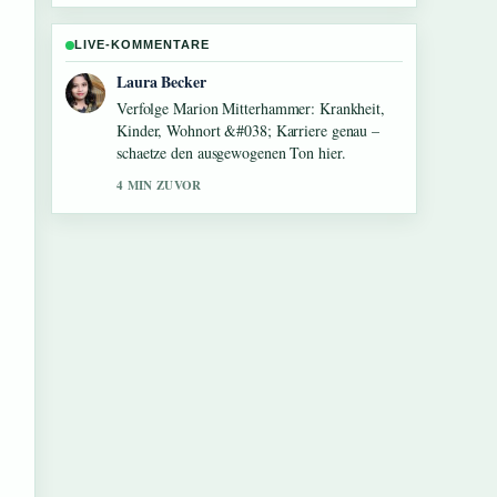
LIVE-KOMMENTARE
Nico Hoffmann
Hilfreicher Kontext zu Carlotta Wamser:
Alter, Karriere, Verein &#038; Gehalt....
Bitte haltet diesen Liveticker aktuell.
6 MIN ZUVOR