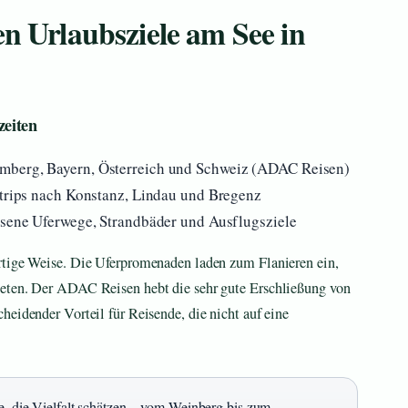
en Urlaubsziele am See in
zeiten
mberg, Bayern, Österreich und Schweiz (ADAC Reisen)
etrips nach Konstanz, Lindau und Bregenz
ossene Uferwege, Strandbäder und Ausflugsziele
rtige Weise. Die Uferpromenaden laden zum Flanieren ein,
ieten. Der ADAC Reisen hebt die sehr gute Erschließung von
heidender Vorteil für Reisende, die nicht auf eine
le, die Vielfalt schätzen – vom Weinberg bis zum