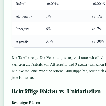
RhNull
<0,001%
<0,001% 
AB negativ
1%
ca. 1%
0 negativ
6%
ca. 7%
A positiv
37%
ca. 30%
Die Tabelle zeigt: Die Verteilung ist regional unterschiedlich
variieren die Anteile von AB negativ und 0 negativ zwischen 
Die Konsequenz: Wer eine seltene Blutgruppe hat, sollte sich a
jede Konserve.
Bekräftige Fakten vs. Unklarheiten
Bestätigte Fakten