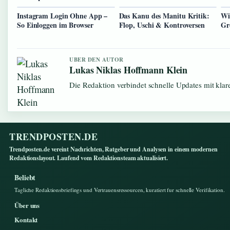
Instagram Login Ohne App –
Das Kanu des Manitu Kritik:
Wi
So Einloggen im Browser
Flop, Uschi & Kontroversen
Gr
UBER DEN AUTOR
Lukas Niklas Hoffmann Klein
Die Redaktion verbindet schnelle Updates mit kla
TRENDPOSTEN.DE
Trendposten.de vereint Nachrichten, Ratgeber und Analysen in einem modernen
Redaktionslayout. Laufend vom Redaktionsteam aktualisiert.
Beliebt
Tagliche Redaktionsbriefings und Vertrauensressourcen, kuratiert fur schnelle Verifikation.
Über uns
Kontakt