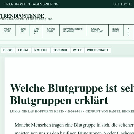
TRENDPOSTEN TAGESBRIEFING
DEUTSCH
TRENDPOSTEN.DE
TRENDPOSTEN TAGESBRIEFING
START
ÜBER
KON
GESCH
DATENSCHUTZER
COOKIE-
RUND
B
SEITE
UNS
TAK
ICHTE
KLÄRUNG
RICHTLINIE
BRIEF
L
T
O
G
BLOG
LOKAL
POLITIK
TECHNIK
WELT
WIRTSCHAFT
Welche Blutgruppe ist sel
Blutgruppen erklärt
LUKAS NIKLAS HOFFMANN KLEIN • 2026-05-14 • GEPRUFT VON DANIEL BECKE
Manche Menschen tragen eine Blutgruppe in sich, die seltener i
meisten von uns zu den häufigen Blutgruppen A oder 0 gehören