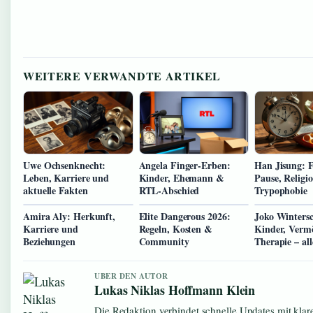
WEITERE VERWANDTE ARTIKEL
Uwe Ochsenknecht:
Angela Finger-Erben:
Han Jisung: 
Leben, Karriere und
Kinder, Ehemann &
Pause, Religio
aktuelle Fakten
RTL-Abschied
Trypophobie
Amira Aly: Herkunft,
Elite Dangerous 2026:
Joko Wintersc
Karriere und
Regeln, Kosten &
Kinder, Verm
Beziehungen
Community
Therapie – al
UBER DEN AUTOR
Lukas Niklas Hoffmann Klein
Die Redaktion verbindet schnelle Updates mit kla