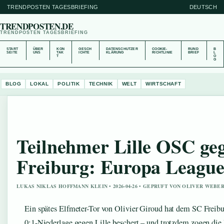
TRENDPOSTEN TAGESBRIEFING
DEUTSCH
TRENDPOSTEN.DE
TRENDPOSTEN TAGESBRIEFING
START
ÜBER
KON
GESCH
DATENSCHUTZER
COOKIE-
RUND
B
SEITE
UNS
TAK
ICHTE
KLÄRUNG
RICHTLINIE
BRIEF
L
T
O
G
BLOG
LOKAL
POLITIK
TECHNIK
WELT
WIRTSCHAFT
Teilnehmer Lille OSC ge
Freiburg: Europa League
LUKAS NIKLAS HOFFMANN KLEIN • 2026-04-26 • GEPRUFT VON OLIVER WEBE
Ein spätes Elfmeter-Tor von Olivier Giroud hat dem SC Freibu
0:1-Niederlage gegen Lille beschert – und trotzdem zogen die 