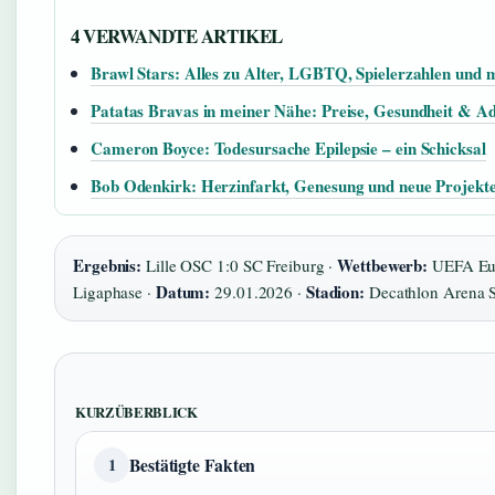
4 VERWANDTE ARTIKEL
Brawl Stars: Alles zu Alter, LGBTQ, Spielerzahlen und 
Patatas Bravas in meiner Nähe: Preise, Gesundheit & A
Cameron Boyce: Todesursache Epilepsie – ein Schicksal
Bob Odenkirk: Herzinfarkt, Genesung und neue Projekt
Ergebnis:
Wettbewerb:
Lille OSC 1:0 SC Freiburg ·
UEFA Eur
Datum:
Stadion:
Ligaphase ·
29.01.2026 ·
Decathlon Arena S
KURZÜBERBLICK
Bestätigte Fakten
1