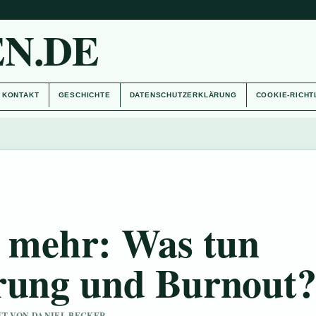
N.DE
KONTAKT
GESCHICHTE
DATENSCHUTZERKLÄRUNG
COOKIE-RICHT
t mehr: Was tun
rung und Burnout
UFT VON DANIEL BECKER