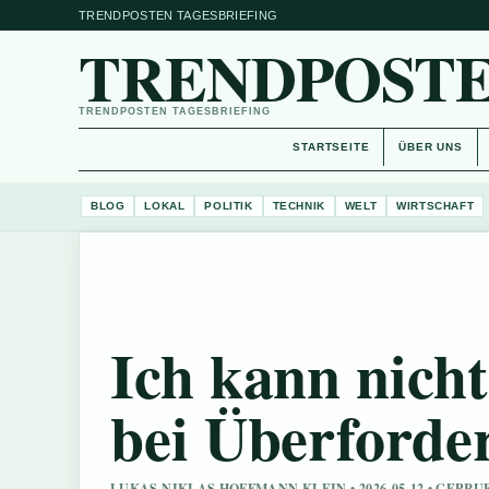
TRENDPOSTEN TAGESBRIEFING
TRENDPOSTE
TRENDPOSTEN TAGESBRIEFING
STARTSEITE
ÜBER UNS
BLOG
LOKAL
POLITIK
TECHNIK
WELT
WIRTSCHAFT
Ich kann nich
bei Überforde
LUKAS NIKLAS HOFFMANN KLEIN • 2026-05-12 • GEPR