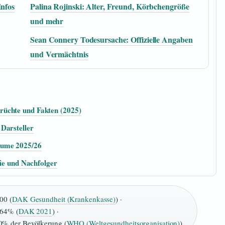
Infos
Palina Rojinski: Alter, Freund, Körbchengröße
und mehr
Sean Connery Todesursache: Offizielle Angaben
und Vermächtnis
rüchte und Fakten (2025)
Darsteller
äume 2025/26
lie und Nachfolger
00 (
DAK Gesundheit (Krankenkasse)
) ·
64% (
DAK 2021
) ·
0% der Bevölkerung (
WHO (Weltgesundheitsorganisation)
)