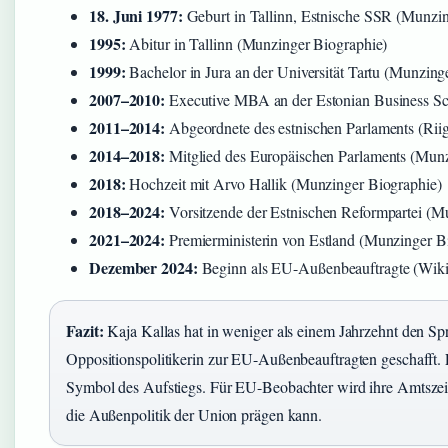
18. Juni 1977:
Geburt in Tallinn, Estnische SSR (Munzin
1995:
Abitur in Tallinn (Munzinger Biographie)
1999:
Bachelor in Jura an der Universität Tartu (Munzing
2007–2010:
Executive MBA an der Estonian Business Sc
2011–2014:
Abgeordnete des estnischen Parlaments (Rii
2014–2018:
Mitglied des Europäischen Parlaments (Munz
2018:
Hochzeit mit Arvo Hallik (Munzinger Biographie)
2018–2024:
Vorsitzende der Estnischen Reformpartei (M
2021–2024:
Premierministerin von Estland (Munzinger B
Dezember 2024:
Beginn als EU-Außenbeauftragte (Wiki
Fazit:
Kaja Kallas hat in weniger als einem Jahrzehnt den Sp
Oppositionspolitikerin zur EU-Außenbeauftragten geschafft. F
Symbol des Aufstiegs. Für EU-Beobachter wird ihre Amtszeit
die Außenpolitik der Union prägen kann.