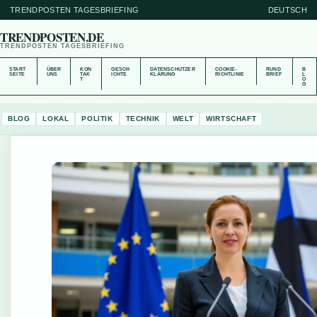
TRENDPOSTEN TAGESBRIEFING
DEUTSCH
TRENDPOSTEN.DE
TRENDPOSTEN TAGESBRIEFING
START
ÜBER
KON
GESCH
DATENSCHUTZER
COOKIE-
RUND
B
SEITE
UNS
TAK
ICHTE
KLÄRUNG
RICHTLINIE
BRIEF
L
T
O
G
BLOG
LOKAL
POLITIK
TECHNIK
WELT
WIRTSCHAFT