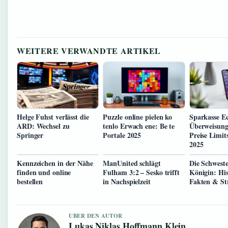
WEITERE VERWANDTE ARTIKEL
Helge Fuhst verlässt die
Puzzle online pielen ko
Sparkasse Ec
ARD: Wechsel zu
tenlo Erwach ene: Be te
Überweisung
Springer
Portale 2025
Preise Limit
2025
Kennzeichen in der Nähe
ManUnited schlägt
Die Schweste
finden und online
Fulham 3:2 – Sesko trifft
Königin: His
bestellen
in Nachspielzeit
Fakten & S
UBER DEN AUTOR
Lukas Niklas Hoffmann Klein