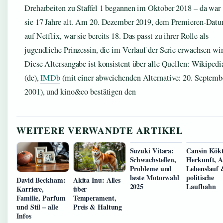
Dreharbeiten zu Staffel 1 begannen im Oktober 2018 – da war
sie 17 Jahre alt. Am 20. Dezember 2019, dem Premieren-Dat
auf Netflix, war sie bereits 18. Das passt zu ihrer Rolle als
jugendliche Prinzessin, die im Verlauf der Serie erwachsen wir
Diese Altersangabe ist konsistent über alle Quellen: Wikipedi
(de),
IMDb
(mit einer abweichenden Alternative: 20. Septemb
2001), und kino&co bestätigen den
WEITERE VERWANDTE ARTIKEL
Suzuki Vitara:
Cansin Kök
Schwachstellen,
Herkunft, Al
Probleme und
Lebenslauf
beste Motorwahl
politische
David Beckham:
Akita Inu: Alles
2025
Laufbahn
Karriere,
über
Familie, Parfum
Temperament,
und Stil – alle
Preis & Haltung
Infos