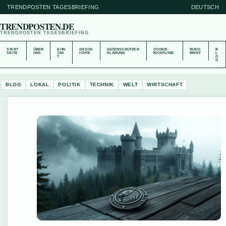
TRENDPOSTEN TAGESBRIEFING
DEUTSCH
TRENDPOSTEN.DE
TRENDPOSTEN TAGESBRIEFING
START
ÜBER
KON
GESCH
DATENSCHUTZER
COOKIE-
RUND
B
SEITE
UNS
TAK
ICHTE
KLÄRUNG
RICHTLINIE
BRIEF
L
T
O
G
BLOG
LOKAL
POLITIK
TECHNIK
WELT
WIRTSCHAFT