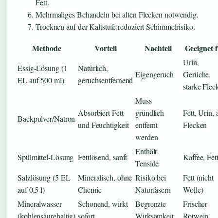
Fett.
Mehrmaliges Behandeln bei alten Flecken notwendig.
Trocknen auf der Kaltstufe reduziert Schimmelrisiko.
Methode
Vorteil
Nachteil
Geeignet 
Urin,
Essig-Lösung (1
Natürlich,
Eigengeruch
Gerüche,
EL auf 500 ml)
geruchsentfernend
starke Flec
Muss
Absorbiert Fett
gründlich
Fett, Urin, 
Backpulver/Natron
und Feuchtigkeit
entfernt
Flecken
werden
Enthält
Spülmittel-Lösung
Fettlösend, sanft
Kaffee, Fet
Tenside
Salzlösung (5 EL
Mineralisch, ohne
Risiko bei
Fett (nicht
auf 0,5 l)
Chemie
Naturfasern
Wolle)
Mineralwasser
Schonend, wirkt
Begrenzte
Frischer
(kohlensäurehaltig)
sofort
Wirksamkeit
Rotwein