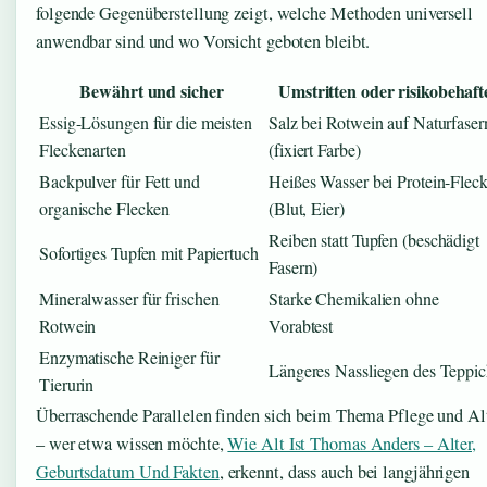
folgende Gegenüberstellung zeigt, welche Methoden universell
anwendbar sind und wo Vorsicht geboten bleibt.
Bewährt und sicher
Umstritten oder risikobehaft
Essig-Lösungen für die meisten
Salz bei Rotwein auf Naturfaser
Fleckenarten
(fixiert Farbe)
Backpulver für Fett und
Heißes Wasser bei Protein-Flec
organische Flecken
(Blut, Eier)
Reiben statt Tupfen (beschädigt
Sofortiges Tupfen mit Papiertuch
Fasern)
Mineralwasser für frischen
Starke Chemikalien ohne
Rotwein
Vorabtest
Enzymatische Reiniger für
Längeres Nassliegen des Teppic
Tierurin
Überraschende Parallelen finden sich beim Thema Pflege und Al
– wer etwa wissen möchte,
Wie Alt Ist Thomas Anders – Alter,
Geburtsdatum Und Fakten
, erkennt, dass auch bei langjährigen