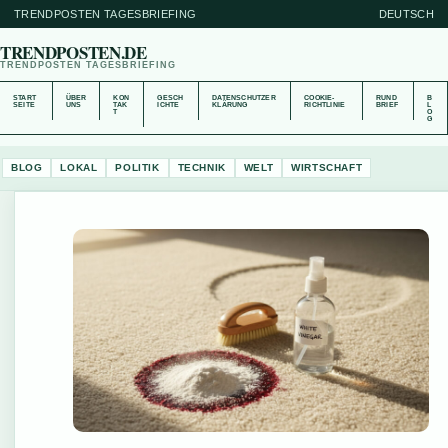
TRENDPOSTEN TAGESBRIEFING
DEUTSCH
TRENDPOSTEN.DE
TRENDPOSTEN TAGESBRIEFING
START
ÜBER
KON
GESCH
DATENSCHUTZER
COOKIE-
RUND
B
SEITE
UNS
TAK
ICHTE
KLÄRUNG
RICHTLINIE
BRIEF
L
T
O
G
BLOG
LOKAL
POLITIK
TECHNIK
WELT
WIRTSCHAFT