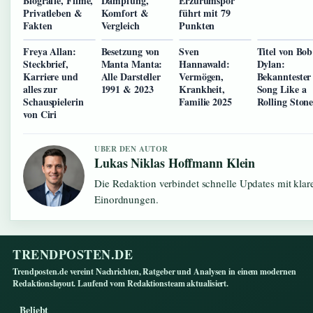
Biografie, Filme,
Dämpfung,
Erzurumspor
Privatleben &
Komfort &
führt mit 79
Fakten
Vergleich
Punkten
Freya Allan:
Besetzung von
Sven
Titel von Bob
Steckbrief,
Manta Manta:
Hannawald:
Dylan:
Karriere und
Alle Darsteller
Vermögen,
Bekanntester
alles zur
1991 & 2023
Krankheit,
Song Like a
Schauspielerin
Familie 2025
Rolling Ston
von Ciri
UBER DEN AUTOR
Lukas Niklas Hoffmann Klein
Die Redaktion verbindet schnelle Updates mit klar
Einordnungen.
TRENDPOSTEN.DE
Trendposten.de vereint Nachrichten, Ratgeber und Analysen in einem modernen
Redaktionslayout. Laufend vom Redaktionsteam aktualisiert.
Beliebt