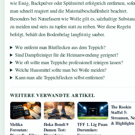
wie Essig, Backpulver oder Spülmittel erfolgreich entfernen, sofe
man schnell reagiert und die Materialbeschaffenheit beachtet.
Besonders bei Naturfasern wie Wolle gilt es, salzhaltige Substan
zu meiden und stets zu tupfen statt zu reiben. Wer diese Regeln
befolgt, behält den Bodenbelag langfristig sauber.
Wie entfernt man Blutflecken aus dem Teppich?
Sind Dampfreiniger für die Heimanwendung geeignet?
Wie oft sollte man Teppiche professionell reinigen lassen?
Welche Hausmittel sollte man bei Wolle meiden?
Kann man alle Teppichflecken selbst entfernen?
WEITERE VERWANDTE ARTIKEL
The Rookie
Staffel 5:
Streamen, N
& Highlights
Melika
Hoka Bondi 9
TFF 1. Lig Puan
Foroutan:
Damen Test:
Durumları: