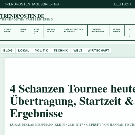
TRENDPOSTEN TAGESBRIEFING
DEUTSCH
TRENDPOSTEN.DE
TRENDPOSTEN TAGESBRIEFING
START
ÜBER
KON
GESCH
DATENSCHUTZER
COOKIE-
RUND
B
SEITE
UNS
TAK
ICHTE
KLÄRUNG
RICHTLINIE
BRIEF
L
T
O
G
BLOG
LOKAL
POLITIK
TECHNIK
WELT
WIRTSCHAFT
4 Schanzen Tournee heut
Übertragung, Startzeit &
Ergebnisse
LUKAS NIKLAS HOFFMANN KLEIN • 2026-05-27 • GEPRUFT VON HANNAH FISC