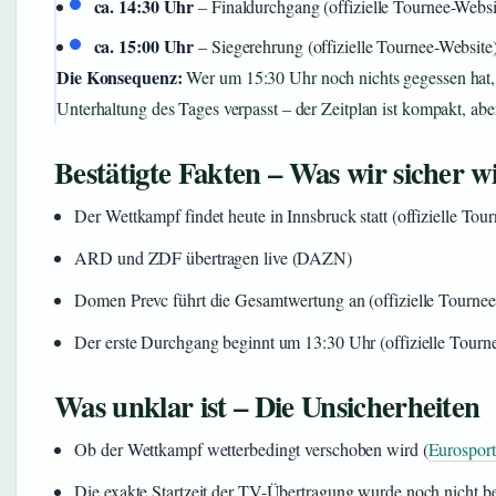
ca. 14:30 Uhr
– Finaldurchgang (offizielle Tournee-Websi
ca. 15:00 Uhr
– Siegerehrung (offizielle Tournee-Website
Die Konsequenz:
Wer um 15:30 Uhr noch nichts gegessen hat, 
Unterhaltung des Tages verpasst – der Zeitplan ist kompakt, abe
Bestätigte Fakten – Was wir sicher w
Der Wettkampf findet heute in Innsbruck statt (offizielle Tou
ARD und ZDF übertragen live (DAZN)
Domen Prevc führt die Gesamtwertung an (offizielle Tournee
Der erste Durchgang beginnt um 13:30 Uhr (offizielle Tourn
Was unklar ist – Die Unsicherheiten
Ob der Wettkampf wetterbedingt verschoben wird (
Eurosport
Die exakte Startzeit der TV-Übertragung wurde noch nicht be