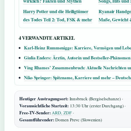
wirklich? Fakten und Mythen
Songs, Hits und
Harry Potter und die Heiligtümer
Ryanair Handge
des Todes Teil 2: Tod, FSK & mehr
Maße, Gewicht 
4 VERWANDTE ARTIKEL
Karl-Heinz Rummenigge: Karriere, Vermögen und Leb
Giulia Enders: Ärztin, Autorin und Bestseller-Phänomen
Ving Rhames’ Zusammenbruch: Aktuelle Nachrichten un
Niko Springer: Spitzname, Karriere und mehr – Deutsch
Heutiger Austragungsort:
Innsbruck (Bergiselschanze) ·
Voraussichtliche Startzeit:
13:30 Uhr (erster Durchgang) ·
Free-TV-Sender:
ARD, ZDF
·
Gesamtführender:
Domen Prevc (Slowenien)