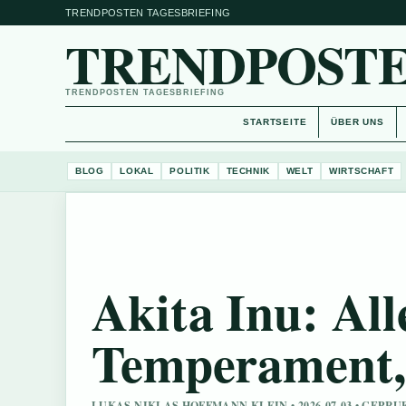
TRENDPOSTEN TAGESBRIEFING
TRENDPOSTE
TRENDPOSTEN TAGESBRIEFING
STARTSEITE
ÜBER UNS
BLOG
LOKAL
POLITIK
TECHNIK
WELT
WIRTSCHAFT
Akita Inu: All
Temperament,
LUKAS NIKLAS HOFFMANN KLEIN • 2026-07-03 • GEPR