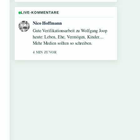
LIVE-KOMMENTARE
Hannah Weber
Starke Einordnung zu Scooter Braun: Der
Mann hinter dem Taylor-Swift-Streit. Das ist
die klarste Zusammenfassung, die ich heute
gesehen habe.
6 MIN ZUVOR