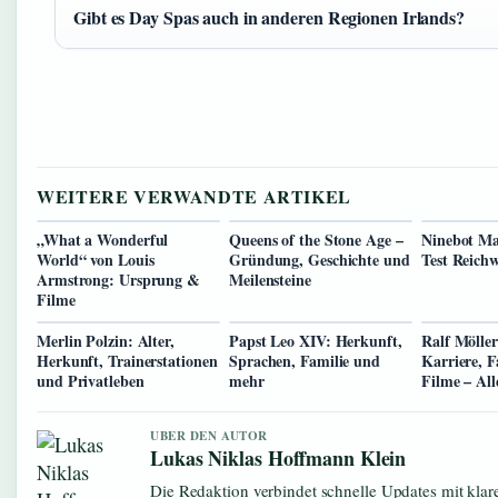
Gibt es Day Spas auch in anderen Regionen Irlands?
WEITERE VERWANDTE ARTIKEL
„What a Wonderful
Queens of the Stone Age –
Ninebot M
World“ von Louis
Gründung, Geschichte und
Test Reichw
Armstrong: Ursprung &
Meilensteine
Filme
Merlin Polzin: Alter,
Papst Leo XIV: Herkunft,
Ralf Mölle
Herkunft, Trainerstationen
Sprachen, Familie und
Karriere, F
und Privatleben
mehr
Filme – All
UBER DEN AUTOR
Lukas Niklas Hoffmann Klein
Die Redaktion verbindet schnelle Updates mit kla