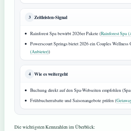
Zeitleisten-Signal
3
Rainforest Spa bewirbt 2026er Pakete (
Rainforest Spa (
Powerscourt Springs bietet 2026 ein Couples Wellness 
(Anbieter)
)
Wie es weitergeht
4
Buchung direkt auf den Spa-Webseiten empfohlen (Spas
Frühbucherrabatte und Saisonangebote prüfen (
Getaway
Die wichtigsten Kennzahlen im Überblick: