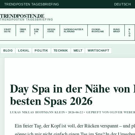
TRENDPOSTEN TAGESBRIEFING
DEUTSCH
TRENDPOSTEN.DE
TRENDPOSTEN TAGESBRIEFING
START
ÜBER
KON
GESCH
DATENSCHUTZER
COOKIE-
RUND
B
SEITE
UNS
TAK
ICHTE
KLÄRUNG
RICHTLINIE
BRIEF
L
T
O
G
BLOG
LOKAL
POLITIK
TECHNIK
WELT
WIRTSCHAFT
Day Spa in der Nähe von 
besten Spas 2026
LUKAS NIKLAS HOFFMANN KLEIN • 2026-06-22 • GEPRUFT VON OLIVER WEBE
Ein freier Tag, der Kopf ist voll, der Rücken verspannt – und 
gönne ich mir nicht einfach einen Tag im Spa? In der Umgebun