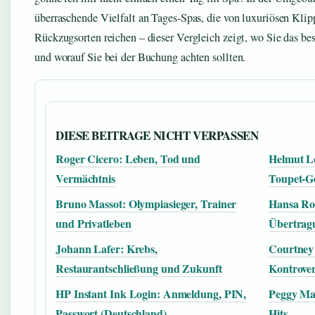
überraschende Vielfalt an Tages-Spas, die von luxuriösen Klipp
Rückzugsorten reichen – dieser Vergleich zeigt, wo Sie das bes
und worauf Sie bei der Buchung achten sollten.
DIESE BEITRAGE NICHT VERPASSEN
Roger Cicero: Leben, Tod und
Helmut Lo
Vermächtnis
Toupet-G
Bruno Massot: Olympiasieger, Trainer
Hansa Ro
und Privatleben
Übertragu
Johann Lafer: Krebs,
Courtney 
Restaurantschließung und Zukunft
Kontrove
HP Instant Ink Login: Anmeldung, PIN,
Peggy Mar
Passwort (Deutschland)
Hits