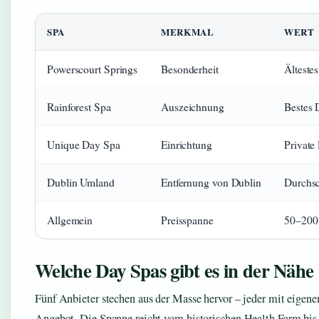
SPA
MERKMAL
WERT
Powerscourt Springs
Besonderheit
Älteste
Rainforest Spa
Auszeichnung
Bestes 
Unique Day Spa
Einrichtung
Private
Dublin Umland
Entfernung von Dublin
Durchsc
Allgemein
Preisspanne
50–200 
Welche Day Spas gibt es in der Nähe
Fünf Anbieter stechen aus der Masse hervor – jeder mit eigen
Angebot. Die Spanne reicht vom historischen Health Farm bis