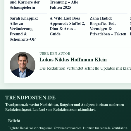
und Karriere der
Trennung – Alle
Schauspielerin
Fakten 2025
Sarah Knappik:
A Wild Last Boss
Zaha Hadid:
Alles zu
Appeared: Staffel 2,
Biografie, Tod,
Veränderung,
Dina & Aries –
Vermögen &
Freund &
Guide
Privatleben – Fakten
Schönheits-OP
UBER DEN AUTOR
Lukas Niklas Hoffmann Klein
Die Redaktion verbindet schnelle Updates mit kla
TRENDPOSTEN.DE
Trendposten.de vereint Nachrichten, Ratgeber und Analysen in einem modernen
Redaktionslayout. Laufend vom Redaktionsteam aktualisiert.
Beliebt
Tagliche Redaktionsbriefings und Vertrauensressourcen, kuratiert fur schnelle Verifikation.