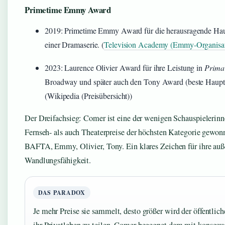
Primetime Emmy Award
2019: Primetime Emmy Award für die herausragende Haupt
einer Dramaserie. (
Television Academy (Emmy-Organisat
2023: Laurence Olivier Award für ihre Leistung in
Prima
Broadway und später auch den Tony Award (beste Hauptda
(Wikipedia (Preisübersicht))
Der Dreifachsieg: Comer ist eine der wenigen Schauspielerinn
Fernseh- als auch Theaterpreise der höchsten Kategorie gewon
BAFTA, Emmy, Olivier, Tony. Ein klares Zeichen für ihre au
Wandlungsfähigkeit.
DAS PARADOX
Je mehr Preise sie sammelt, desto größer wird der öffentlic
ihr Privatleben zu teilen. Comer begegnet dem mit konsequ