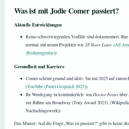
Was ist mit Jodie Comer passiert?
Aktuelle Entwicklungen
Keine schwerwiegenden Vorfälle sind dokumentiert. Ihre K
normal, mit neuen Projekten wie
28 Years Later
. (
All Ame
(Redneragentur)
)
Gesundheit und Karriere
Comer scheint gesund und aktiv. Sie trat 2025 auf einem F
(
YouTube (Panel-Gespräch 2025)
).
Ihr Werdegang ist kontinuierlich: von
Doctor Foster
über
zur Bühne am Broadway (Tony Award 2023). (Wikipedia 
Nachschlagewerk))
Das Muster: Auf die Frage „Was ist passiert?“ gibt es keine d