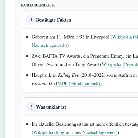
KURZÜBERBLICK
Bestätigte Fakten
1
Geboren am 11. März 1993 in Liverpool (
Wikipedia (bi
Nachschlagewerk)
)
Zwei BAFTA TV Awards, ein Primetime Emmy, ein La
Olivier Award und ein Tony Award (
Wikipedia (Preisüb
Hauptrolle in
Killing Eve
(2018–2022) sowie Auftritt in
Episode IX
(
IMDb (Filmdatenbank)
)
Was unklar ist
2
Ihr aktueller Beziehungsstatus ist nicht öffentlich bestäti
(
Wikipedia (biografisches Nachschlagewerk)
)