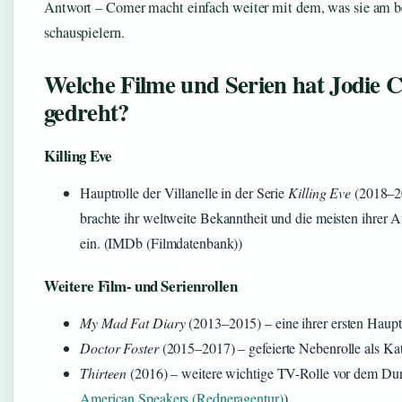
Antwort – Comer macht einfach weiter mit dem, was sie am b
schauspielern.
Welche Filme und Serien hat Jodie 
gedreht?
Killing Eve
Hauptrolle der Villanelle in der Serie
Killing Eve
(2018–20
brachte ihr weltweite Bekanntheit und die meisten ihrer
ein. (IMDb (Filmdatenbank))
Weitere Film- und Serienrollen
My Mad Fat Diary
(2013–2015) – eine ihrer ersten Haupt
Doctor Foster
(2015–2017) – gefeierte Nebenrolle als Kat
Thirteen
(2016) – weitere wichtige TV-Rolle vor dem Dur
American Speakers (Redneragentur)
)