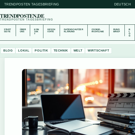
TRENDPOSTEN TAGESBRIEFING
DEUTSCH
TRENDPOSTEN.DE
TRENDPOSTEN TAGESBRIEFING
START
ÜBER
KON
GESCH
DATENSCHUTZER
COOKIE-
RUND
B
SEITE
UNS
TAK
ICHTE
KLÄRUNG
RICHTLINIE
BRIEF
L
T
O
G
BLOG
LOKAL
POLITIK
TECHNIK
WELT
WIRTSCHAFT