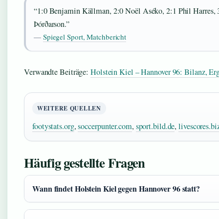
“1:0 Benjamin Källman, 2:0 Noël Aséko, 2:1 Phil Harres, 3
Þórðarson.”
—
Spiegel Sport, Matchbericht
Verwandte Beiträge:
Holstein Kiel – Hannover 96: Bilanz, Erg
WEITERE QUELLEN
footystats.org
,
soccerpunter.com
,
sport.bild.de
,
livescores.bi
Häufig gestellte Fragen
Wann findet Holstein Kiel gegen Hannover 96 statt?