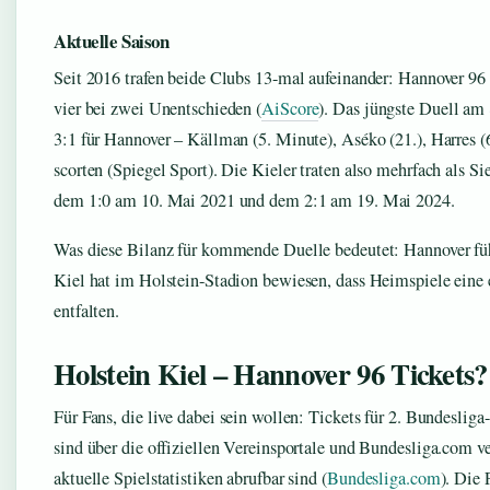
Aktuelle Saison
Seit 2016 trafen beide Clubs 13-mal aufeinander: Hannover 96 
vier bei zwei Unentschieden (
AiScore
). Das jüngste Duell am
3:1 für Hannover – Källman (5. Minute), Aséko (21.), Harres (
scorten (Spiegel Sport). Die Kieler traten also mehrfach als Si
dem 1:0 am 10. Mai 2021 und dem 2:1 am 19. Mai 2024.
Was diese Bilanz für kommende Duelle bedeutet: Hannover füh
Kiel hat im Holstein-Stadion bewiesen, dass Heimspiele ein
entfalten.
Holstein Kiel – Hannover 96 Tickets?
Für Fans, die live dabei sein wollen: Tickets für 2. Bundesliga
sind über die offiziellen Vereinsportale und Bundesliga.com v
aktuelle Spielstatistiken abrufbar sind (
Bundesliga.com
). Die 