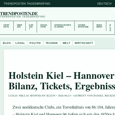
TRENDPOSTEN TAGESBRIEFING
DEUTSCH
TRENDPOSTEN.DE
TRENDPOSTEN TAGESBRIEFING
START
ÜBER
KON
GESCH
DATENSCHUTZER
COOKIE-
RUND
B
SEITE
UNS
TAK
ICHTE
KLÄRUNG
RICHTLINIE
BRIEF
L
T
O
G
BLOG
LOKAL
POLITIK
TECHNIK
WELT
WIRTSCHAFT
Holstein Kiel – Hannover
Bilanz, Tickets, Ergebnis
LUKAS NIKLAS HOFFMANN KLEIN • 2026-04-23 • GEPRUFT VON DANIEL BECKE
Zwei norddeutsche Clubs, ein Torverhältnis von 86:104, Jahrz
– Holstein Kiel und Hannover 96 liefern sich seit den 1970er-J