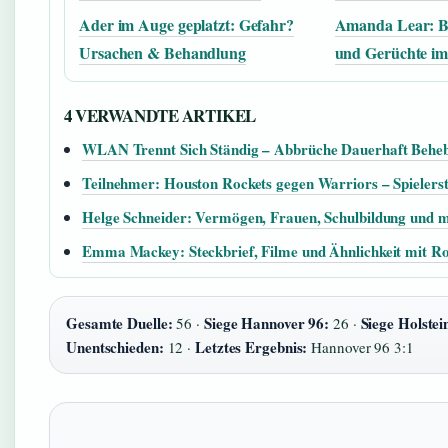
Ader im Auge geplatzt: Gefahr?
Amanda Lear: Bi
Ursachen & Behandlung
und Gerüchte im
4 VERWANDTE ARTIKEL
WLAN Trennt Sich Ständig – Abbrüche Dauerhaft Behe
Teilnehmer: Houston Rockets gegen Warriors – Spielerst
Helge Schneider: Vermögen, Frauen, Schulbildung und 
Emma Mackey: Steckbrief, Filme und Ähnlichkeit mit R
Gesamte Duelle:
Siege Hannover 96:
Siege Holstei
56 ·
26 ·
Unentschieden:
Letztes Ergebnis:
12 ·
Hannover 96 3:1