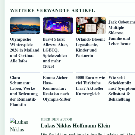
WEITERE VERWANDTE ARTIKEL
Jack Osbourne
Multiple
Sklerose,
Familie und
Olympische
Brawl Stars:
Orlando Bloom:
Leben heute
Winterspiele
Alles zu Alter,
Legasthenie,
2026 in Mailand
LGBTQ,
Kinder und
und Cortina:
Spielerzahlen
Partnerin
Alle Infos
und mehr
(2025)
Clara
Emma Aicher
5000 Euro = wie
Wie sieht
Schumann:
Hass-
viel Türkische
Scheidenpilz
Leben, Werke
Kommentar:
Lira? Aktueller
aus? Symptom
und Bedeutung
Reaktion nach
Kursvergleich
Selbsttest &
der Romantik-
Olympia-Silber
Behandlung
Pianistin
UBER DEN AUTOR
Lukas Niklas Hoffmann Klein
Die Redaktion verbindet schnelle Updates mit klar