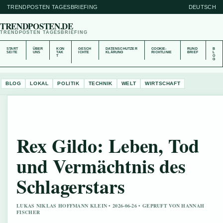
TRENDPOSTEN TAGESBRIEFING
DEUTSCH
TRENDPOSTEN.DE
TRENDPOSTEN TAGESBRIEFING
START
ÜBER
KON
GESCH
DATENSCHUTZER
COOKIE-
RUND
B
SEITE
UNS
TAK
ICHTE
KLÄRUNG
RICHTLINIE
BRIEF
L
T
O
G
BLOG
LOKAL
POLITIK
TECHNIK
WELT
WIRTSCHAFT
Rex Gildo: Leben, Tod
und Vermächtnis des
Schlagerstars
LUKAS NIKLAS HOFFMANN KLEIN • 2026-06-26 • GEPRUFT VON HANNAH
FISCHER