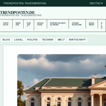
TRENDPOSTEN TAGESBRIEFING
DEUTSCH
TRENDPOSTEN.DE
TRENDPOSTEN TAGESBRIEFING
START
ÜBER
KON
GESCH
DATENSCHUTZER
COOKIE-
RUND
B
SEITE
UNS
TAK
ICHTE
KLÄRUNG
RICHTLINIE
BRIEF
L
T
O
G
BLOG
LOKAL
POLITIK
TECHNIK
WELT
WIRTSCHAFT