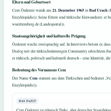
Eltern und Geburtsort
21. Dezember 1965
Bad Urach
Cem Özdemir wurde am
in
(
Enzyklopädie)). Seine Eltern sind türkische Einwanderer; er be
wuerttemberg.de (Landesportal)).
Staatsangehörigkeit und kulturelle Prägung
Özdemir wuchs zweisprachig auf. In Interviews betont er, dass
Dialog mit der türkischstämmigen Community erleichtern (bad
er türkisch, politisch und kulturell deutsch – eine Identität, die
Bedeutung des Vornamens Cem
Cem
Der Name
stammt aus dem Türkischen und bedeutet „Ve
Enzyklopädie)).
DAS FAZIT
Cem Özdemir ist ethnisch Türke, aber deutscher Staatsbürger