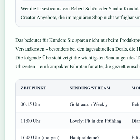
Wer die Livestreams von Robert Schön oder Sandra Kondula
Creator-Angebote, die im regulären Shop nicht verfügbar si
Das bedeutet für Kunden: Sie sparen nicht nur beim Produktpre
Versandkosten – besonders bei den tagesaktuellen Deals, die H
Die folgende Übersicht zeigt die wichtigsten Sendungen des 
Uhrzeiten – ein kompakter Fahrplan für alle, die gezielt einsch
ZEITPUNKT
SENDUNG/STREAM
MO
00:15 Uhr
Goldrausch Weekly
Beli
11:00 Uhr
Lovely: Fit in den Frühling
Dian
16:00 Uhr (morgen)
Hautprobleme?
Ell