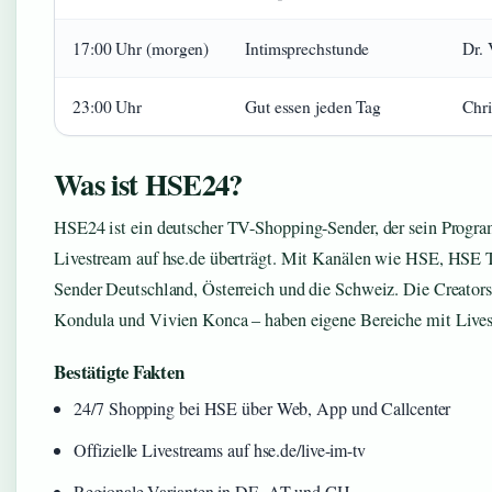
17:00 Uhr (morgen)
Intimsprechstunde
Dr. 
23:00 Uhr
Gut essen jeden Tag
Chri
Was ist HSE24?
HSE24 ist ein deutscher TV-Shopping-Sender, der sein Progr
Livestream auf hse.de überträgt. Mit Kanälen wie HSE, HSE 
Sender Deutschland, Österreich und die Schweiz. Die Creators
Kondula und Vivien Konca – haben eigene Bereiche mit Lives
Bestätigte Fakten
24/7 Shopping bei HSE über Web, App und Callcenter
Offizielle Livestreams auf hse.de/live-im-tv
Regionale Varianten in DE, AT und CH