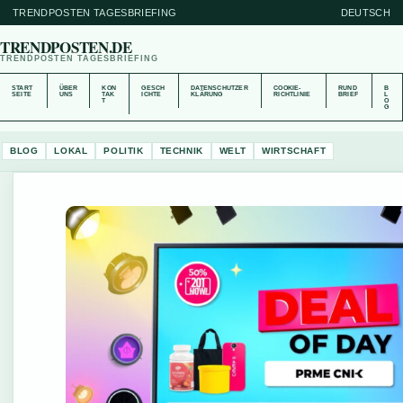
TRENDPOSTEN TAGESBRIEFING
DEUTSCH
TRENDPOSTEN.DE
TRENDPOSTEN TAGESBRIEFING
START
ÜBER
KON
GESCH
DATENSCHUTZER
COOKIE-
RUND
B
SEITE
UNS
TAK
ICHTE
KLÄRUNG
RICHTLINIE
BRIEF
L
T
O
G
BLOG
LOKAL
POLITIK
TECHNIK
WELT
WIRTSCHAFT