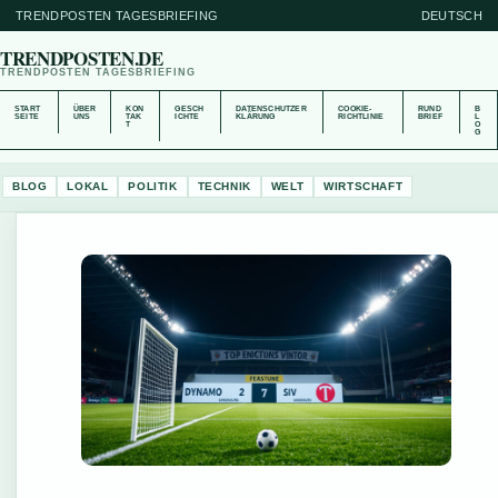
TRENDPOSTEN TAGESBRIEFING
DEUTSCH
TRENDPOSTEN.DE
TRENDPOSTEN TAGESBRIEFING
START
ÜBER
KON
GESCH
DATENSCHUTZER
COOKIE-
RUND
B
SEITE
UNS
TAK
ICHTE
KLÄRUNG
RICHTLINIE
BRIEF
L
T
O
G
BLOG
LOKAL
POLITIK
TECHNIK
WELT
WIRTSCHAFT