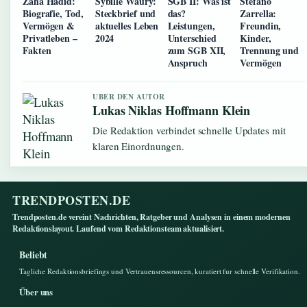
Zaha Hadid:
Sybille Waury:
SGB II: Was ist
Stefano
Biografie, Tod,
Steckbrief und
das?
Zarrella:
Vermögen &
aktuelles Leben
Leistungen,
Freundin,
Privatleben –
2024
Unterschied
Kinder,
Fakten
zum SGB XII,
Trennung und
Anspruch
Vermögen
UBER DEN AUTOR
Lukas Niklas Hoffmann Klein
Die Redaktion verbindet schnelle Updates mit
klaren Einordnungen.
TRENDPOSTEN.DE
Trendposten.de vereint Nachrichten, Ratgeber und Analysen in einem modernen
Redaktionslayout. Laufend vom Redaktionsteam aktualisiert.
Beliebt
Tagliche Redaktionsbriefings und Vertrauensressourcen, kuratiert fur schnelle Verifikation.
Über uns