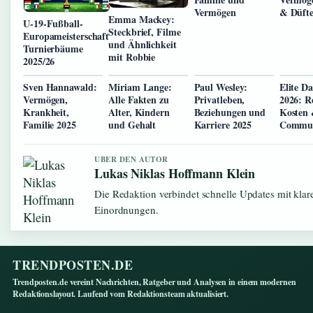
Vermögen
& Düft
Emma Mackey:
U-19-Fußball-
Steckbrief, Filme
Europameisterschaft
und Ähnlichkeit
Turnierbäume
mit Robbie
2025/26
Sven Hannawald:
Miriam Lange:
Paul Wesley:
Elite D
Vermögen,
Alle Fakten zu
Privatleben,
2026: R
Krankheit,
Alter, Kindern
Beziehungen und
Kosten
Familie 2025
und Gehalt
Karriere 2025
Commun
UBER DEN AUTOR
Lukas Niklas Hoffmann Klein
Die Redaktion verbindet schnelle Updates mit klar
Einordnungen.
TRENDPOSTEN.DE
Trendposten.de vereint Nachrichten, Ratgeber und Analysen in einem modernen
Redaktionslayout. Laufend vom Redaktionsteam aktualisiert.