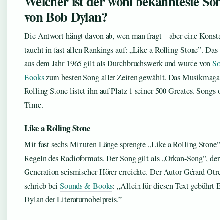
Welcher ist der wohl bekannteste So
von Bob Dylan?
Die Antwort hängt davon ab, wen man fragt – aber eine Konst
taucht in fast allen Rankings auf: „Like a Rolling Stone”. Das
aus dem Jahr 1965 gilt als Durchbruchswerk und wurde von
S
Books
zum besten Song aller Zeiten gewählt. Das Musikmaga
Rolling Stone listet ihn auf Platz 1 seiner 500 Greatest Songs 
Time.
Like a Rolling Stone
Mit fast sechs Minuten Länge sprengte „Like a Rolling Stone”
Regeln des Radioformats. Der Song gilt als „Orkan-Song”, der
Generation seismischer Hörer erreichte. Der Autor Gérard Ot
schrieb bei
Sounds & Books
: „Allein für diesen Text gebührt 
Dylan der Literaturnobelpreis.”