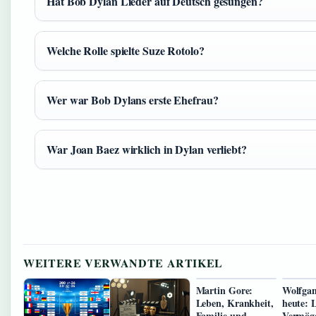
Hat Bob Dylan Lieder auf Deutsch gesungen?
Welche Rolle spielte Suze Rotolo?
Wer war Bob Dylans erste Ehefrau?
War Joan Baez wirklich in Dylan verliebt?
WEITERE VERWANDTE ARTIKEL
Martin Gore:
Wolfga
Leben, Krankheit,
heute: 
Familie und
Vermög