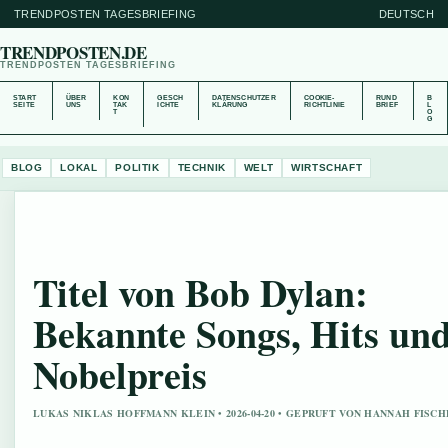
TRENDPOSTEN TAGESBRIEFING
DEUTSCH
TRENDPOSTEN.DE
TRENDPOSTEN TAGESBRIEFING
START
ÜBER
KON
GESCH
DATENSCHUTZER
COOKIE-
RUND
B
SEITE
UNS
TAK
ICHTE
KLÄRUNG
RICHTLINIE
BRIEF
L
T
O
G
BLOG
LOKAL
POLITIK
TECHNIK
WELT
WIRTSCHAFT
Titel von Bob Dylan:
Bekannte Songs, Hits un
Nobelpreis
LUKAS NIKLAS HOFFMANN KLEIN • 2026-04-20 • GEPRUFT VON HANNAH FISC