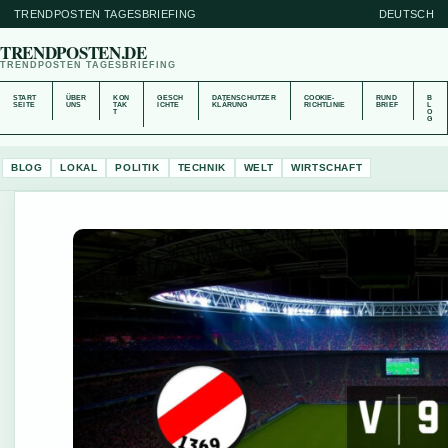
TRENDPOSTEN TAGESBRIEFING
DEUTSCH
TRENDPOSTEN.DE
TRENDPOSTEN TAGESBRIEFING
START
ÜBER
KON
GESCH
DATENSCHUTZER
COOKIE-
RUND
B
SEITE
UNS
TAK
ICHTE
KLÄRUNG
RICHTLINIE
BRIEF
L
T
O
G
BLOG
LOKAL
POLITIK
TECHNIK
WELT
WIRTSCHAFT