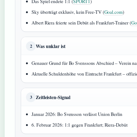
Das Spiel endete 1:1 (
SPORT1
)
Sky überträgt exklusiv, kein Free-TV (
Goal.com
)
Albert Riera feierte sein Debüt als Frankfurt-Trainer (
Go
Was unklar ist
2
Genauer Grund für Bo Svenssons Abschied – Verein nan
Aktuelle Schuldenhöhe von Eintracht Frankfurt – offizie
Zeitleisten-Signal
3
Januar 2026: Bo Svensson verlässt Union Berlin
6. Februar 2026: 1:1 gegen Frankfurt; Riera-Debüt