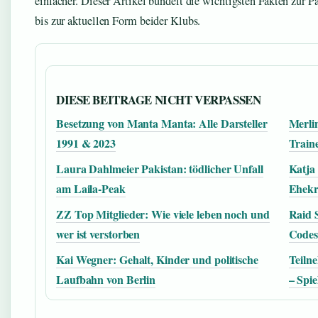
einfacher. Dieser Artikel bündelt die wichtigsten Fakten zur P
bis zur aktuellen Form beider Klubs.
DIESE BEITRAGE NICHT VERPASSEN
Besetzung von Manta Manta: Alle Darsteller
Merlin
1991 & 2023
Train
Laura Dahlmeier Pakistan: tödlicher Unfall
Katja
am Laila-Peak
Ehekri
ZZ Top Mitglieder: Wie viele leben noch und
Raid 
wer ist verstorben
Codes
Kai Wegner: Gehalt, Kinder und politische
Teiln
Laufbahn von Berlin
– Spie