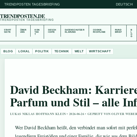
TRENDPOSTEN TAGESBRIEFING
DEUTSCH
TRENDPOSTEN.DE
TRENDPOSTEN TAGESBRIEFING
START
ÜBER
KON
GESCH
DATENSCHUTZER
COOKIE-
RUND
B
SEITE
UNS
TAK
ICHTE
KLÄRUNG
RICHTLINIE
BRIEF
L
T
O
G
BLOG
LOKAL
POLITIK
TECHNIK
WELT
WIRTSCHAFT
David Beckham: Karriere
Parfum und Stil – alle In
LUKAS NIKLAS HOFFMANN KLEIN • 2026-06-26 • GEPRUFT VON OLIVER WEBE
Wer David Beckham heißt, den verbindet man sofort mit perfek
legendären Freistößen und einer Familie, die wie aus dem Bil