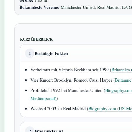
Größe:
1,83 m ·
Bekannteste Vereine:
Manchester United, Real Madrid, LA G
KURZÜBERBLICK
Bestätigte Fakten
1
Verheiratet mit Victoria Beckham seit 1999 (
Britannica
Vier Kinder: Brooklyn, Romeo, Cruz, Harper (
Britannic
Profidebüt 1992 bei Manchester United (
Biography.co
Medienportal)
)
Wechsel 2003 zu Real Madrid (
Biography.com (US-Med
Was unklar ist
2