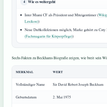
Wie es weitergeht
4
Inter Miami CF als Präsident und Miteigentümer (
Wikip
Lexikon)
)
Neue Duftkollektionen möglich, Marke gehört zu Coty I
(Fachmagazin für Körperpflege)
)
Sechs Fakten zu Beckhams Biografie zeigen, wie breit sein Wir
MERKMAL
WERT
Vollständiger Name
Sir David Robert Joseph Beckham
Geburtsdatum
2. Mai 1975