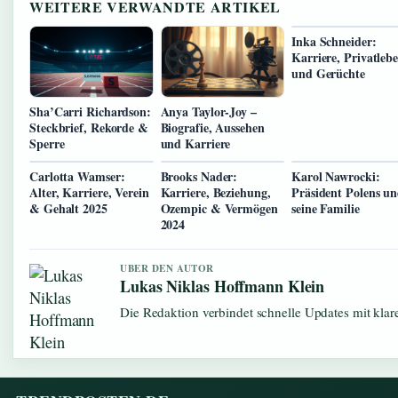
WEITERE VERWANDTE ARTIKEL
Inka Schneider:
Karriere, Privatleb
und Gerüchte
Sha’Carri Richardson:
Anya Taylor-Joy –
Steckbrief, Rekorde &
Biografie, Aussehen
Sperre
und Karriere
Carlotta Wamser:
Brooks Nader:
Karol Nawrocki:
Alter, Karriere, Verein
Karriere, Beziehung,
Präsident Polens u
& Gehalt 2025
Ozempic & Vermögen
seine Familie
2024
UBER DEN AUTOR
Lukas Niklas Hoffmann Klein
Die Redaktion verbindet schnelle Updates mit kla