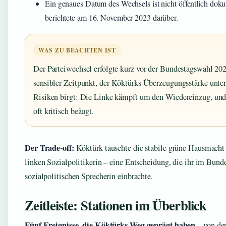
Ein genaues Datum des Wechsels ist nicht öffentlich do
berichtete am 16. November 2023 darüber.
WAS ZU BEACHTEN IST
Der Parteiwechsel erfolgte kurz vor der Bundestagswahl 2025
sensibler Zeitpunkt, der Köktürks Überzeugungsstärke unters
Risiken birgt: Die Linke kämpft um den Wiedereinzug, und
oft kritisch beäugt.
Der Trade-off:
Köktürk tauschte die stabile grüne Hausmacht 
linken Sozialpolitikerin – eine Entscheidung, die ihr im Bund
sozialpolitischen Sprecherin einbrachte.
Zeitleiste: Stationen im Überblick
Fünf Ereignisse, die Köktürks Weg geprägt haben
– von der