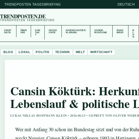
TRENDPOSTEN TAGESBRIEFING
DEUTSCH
TRENDPOSTEN.DE
TRENDPOSTEN TAGESBRIEFING
START
ÜBER
KON
GESCH
DATENSCHUTZER
COOKIE-
RUND
B
SEITE
UNS
TAK
ICHTE
KLÄRUNG
RICHTLINIE
BRIEF
L
T
O
G
BLOG
LOKAL
POLITIK
TECHNIK
WELT
WIRTSCHAFT
Cansin Köktürk: Herkunft
Lebenslauf & politische
LUKAS NIKLAS HOFFMANN KLEIN • 2026-06-23 • GEPRUFT VON OLIVER WEBE
Wer mit Anfang 30 schon im Bundestag sitzt und von der Ruhrg
weckt Neugier. Cansın Köktürk – geboren 1993 in Hattingen, s