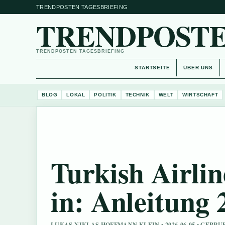
TRENDPOSTEN TAGESBRIEFING
TRENDPOSTE
TRENDPOSTEN TAGESBRIEFING
STARTSEITE
ÜBER UNS
BLOG
LOKAL
POLITIK
TECHNIK
WELT
WIRTSCHAFT
Turkish Airli
in: Anleitung 
LUKAS NIKLAS HOFFMANN KLEIN • 2026-06-05 • GEPR