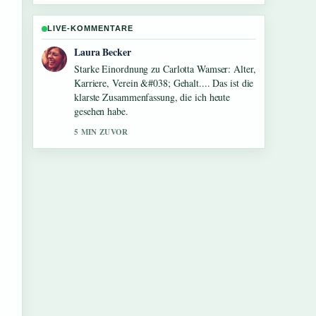
LIVE-KOMMENTARE
Nico Hoffmann
Verfolge Clelia Sarto: Leben, Karriere und
Familie genau – schaetze den ausgewogenen
Ton hier.
7 MIN ZUVOR