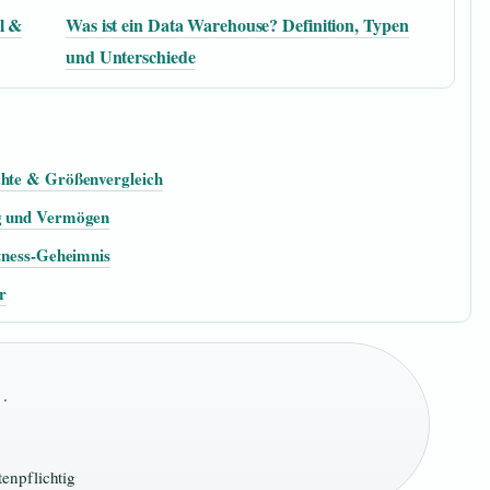
l &
Was ist ein Data Warehouse? Definition, Typen
und Unterschiede
chte & Größenvergleich
ng und Vermögen
itness-Geheimnis
r
 ·
tenpflichtig