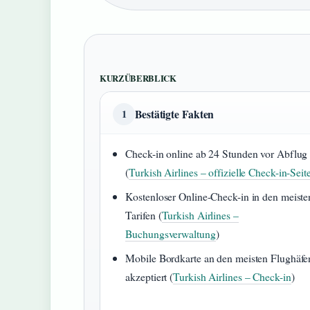
KURZÜBERBLICK
Bestätigte Fakten
1
Check-in online ab 24 Stunden vor Abflug
(
Turkish Airlines – offizielle Check-in-Seit
Kostenloser Online-Check-in in den meiste
Tarifen (
Turkish Airlines –
Buchungsverwaltung
)
Mobile Bordkarte an den meisten Flughäfe
akzeptiert (
Turkish Airlines – Check-in
)