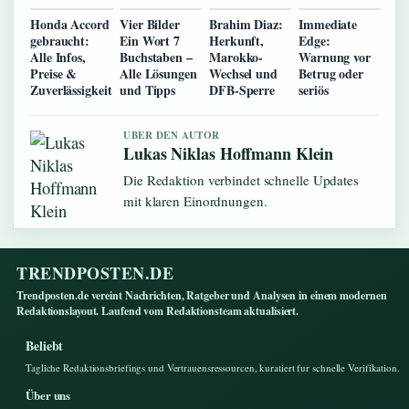
Honda Accord
Vier Bilder
Brahim Diaz:
Immediate
gebraucht:
Ein Wort 7
Herkunft,
Edge:
Alle Infos,
Buchstaben –
Marokko-
Warnung vor
Preise &
Alle Lösungen
Wechsel und
Betrug oder
Zuverlässigkeit
und Tipps
DFB-Sperre
seriös
UBER DEN AUTOR
Lukas Niklas Hoffmann Klein
Die Redaktion verbindet schnelle Updates
mit klaren Einordnungen.
TRENDPOSTEN.DE
Trendposten.de vereint Nachrichten, Ratgeber und Analysen in einem modernen
Redaktionslayout. Laufend vom Redaktionsteam aktualisiert.
Beliebt
Tagliche Redaktionsbriefings und Vertrauensressourcen, kuratiert fur schnelle Verifikation.
Über uns