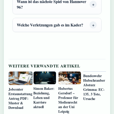
Wann ist das nächste Spiel von Hannover
96?
Welche Verletzungen gab es im Kader?
WEITERE VERWANDTE ARTIKEL
Bundeswehr
Hubschrauber
Absturz
Simon Baker:
Hubertus
Jobcenter
Grimma: EC-
Beziehung,
Gersdorf –
Erstausstattung
135, 3 Tote,
Leben und
Professor für
Antrag PDF:
Ursache
Karriere
Medienrecht
Muster &
aktuell
an der Uni
Download
Leipzig