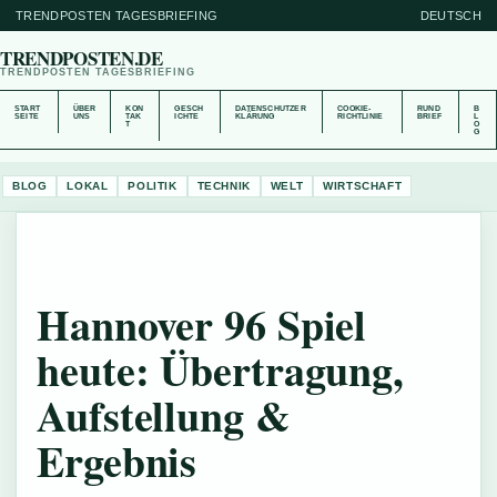
TRENDPOSTEN TAGESBRIEFING
DEUTSCH
TRENDPOSTEN.DE
TRENDPOSTEN TAGESBRIEFING
START
ÜBER
KON
GESCH
DATENSCHUTZER
COOKIE-
RUND
B
SEITE
UNS
TAK
ICHTE
KLÄRUNG
RICHTLINIE
BRIEF
L
T
O
G
BLOG
LOKAL
POLITIK
TECHNIK
WELT
WIRTSCHAFT
Hannover 96 Spiel
heute: Übertragung,
Aufstellung &
Ergebnis