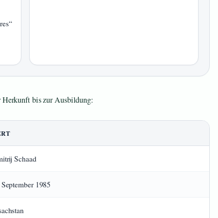
res“
r Herkunft bis zur Ausbildung:
ERT
itrij Schaad
 September 1985
achstan