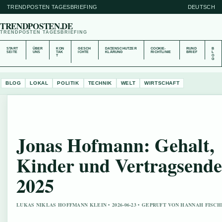
TRENDPOSTEN TAGESBRIEFING
DEUTSCH
TRENDPOSTEN.DE
TRENDPOSTEN TAGESBRIEFING
START
ÜBER
KON
GESCH
DATENSCHUTZER
COOKIE-
RUND
B
SEITE
UNS
TAK
ICHTE
KLÄRUNG
RICHTLINIE
BRIEF
L
T
O
G
BLOG
LOKAL
POLITIK
TECHNIK
WELT
WIRTSCHAFT
Jonas Hofmann: Gehalt,
Kinder und Vertragsende
2025
LUKAS NIKLAS HOFFMANN KLEIN • 2026-06-23 • GEPRUFT VON HANNAH FISC