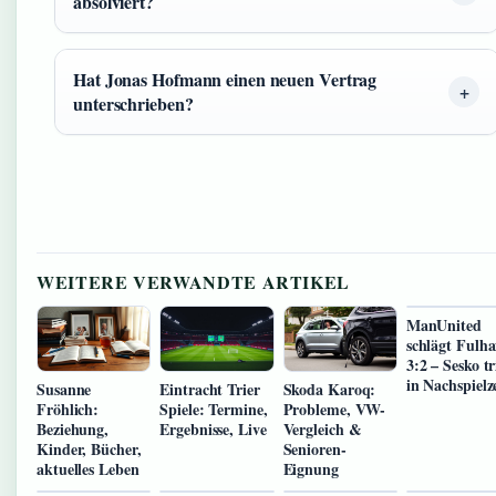
absolviert?
Hat Jonas Hofmann einen neuen Vertrag
unterschrieben?
WEITERE VERWANDTE ARTIKEL
ManUnited
schlägt Fulh
3:2 – Sesko tr
in Nachspielz
Susanne
Eintracht Trier
Skoda Karoq:
Fröhlich:
Spiele: Termine,
Probleme, VW-
Beziehung,
Ergebnisse, Live
Vergleich &
Kinder, Bücher,
Senioren-
aktuelles Leben
Eignung