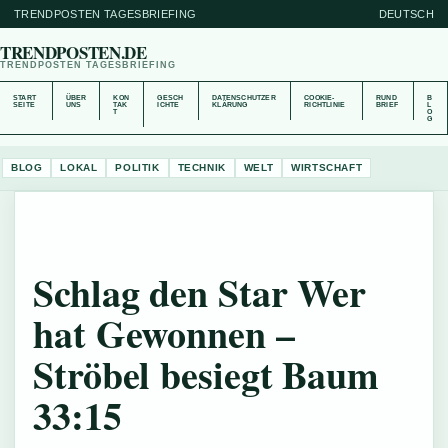
TRENDPOSTEN TAGESBRIEFING
DEUTSCH
TRENDPOSTEN.DE
TRENDPOSTEN TAGESBRIEFING
START
ÜBER
KON
GESCH
DATENSCHUTZER
COOKIE-
RUND
B
SEITE
UNS
TAK
ICHTE
KLÄRUNG
RICHTLINIE
BRIEF
L
T
O
G
BLOG
LOKAL
POLITIK
TECHNIK
WELT
WIRTSCHAFT
Schlag den Star Wer
hat Gewonnen –
Ströbel besiegt Baum
33:15