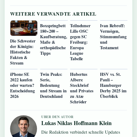
WEITERE VERWANDTE ARTIKEL
Boxspringbett
Teilnehmer
Ivan Rebroff:
180×200 –
Lille OSC
Vermögen,
Kaufberatung,
gegen SC
Stimmumfang
Die Schwester
Maße &
Freiburg:
und
der Königin:
orthopädische
Europa
Testament
Historische
Tipps
League
Fakten &
Tabelle
Stream
iPhone SE
Twin Peaks:
Hubertus
HSV vs. St.
2022 kaufen
Serie,
Albers:
Pauli –
oder warten?
Bedeutung
Steckbrief
Hamburger
Entscheidung
und Stream in
und Privates
Derby 2025 im
2026
Deutschland
zu Atze
Überblick
Schröder
UBER DEN AUTOR
Lukas Niklas Hoffmann Klein
Die Redaktion verbindet schnelle Updates