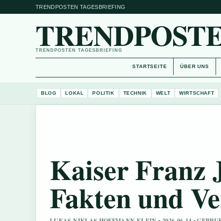
TRENDPOSTEN TAGESBRIEFING
TRENDPOSTE
TRENDPOSTEN TAGESBRIEFING
STARTSEITE
ÜBER UNS
BLOG
LOKAL
POLITIK
TECHNIK
WELT
WIRTSCHAFT
Kaiser Franz J
Fakten und Ve
LUKAS NIKLAS HOFFMANN KLEIN • 2026-06-14 • GEPR