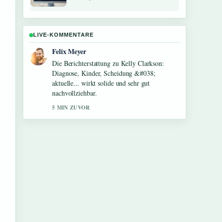
LIVE-KOMMENTARE
Laura Becker
Gute Verifikationsarbeit zu Patrick Mahomes:
Karriere, Verletzung, Privatleben &#038;
Kontroversen. Mehr Medien sollten so
schreiben.
7 MIN ZUVOR