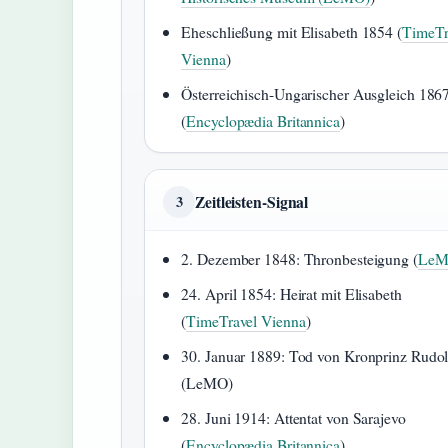
Eheschließung mit Elisabeth 1854 (
TimeTr
Vienna
)
Österreichisch-Ungarischer Ausgleich 186
(
Encyclopædia Britannica
)
Zeitleisten-Signal
3
2. Dezember 1848: Thronbesteigung (
Le
24. April 1854: Heirat mit Elisabeth
(
TimeTravel Vienna
)
30. Januar 1889: Tod von Kronprinz Rudol
(LeMO)
28. Juni 1914: Attentat von Sarajevo
(
Encyclopædia Britannica
)