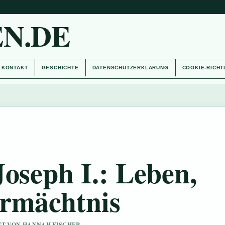
N.DE
KONTAKT
GESCHICHTE
DATENSCHUTZERKLÄRUNG
COOKIE-RICHT
oseph I.: Leben,
rmächtnis
UFT VON HANNAH FISCHER