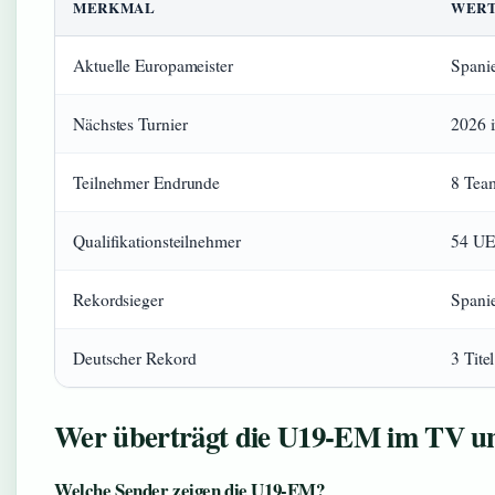
MERKMAL
WER
Aktuelle Europameister
Spani
Nächstes Turnier
2026 
Teilnehmer Endrunde
8 Tea
Qualifikationsteilnehmer
54 UE
Rekordsieger
Spanie
Deutscher Rekord
3 Tite
Wer überträgt die U19-EM im TV u
Welche Sender zeigen die U19-EM?