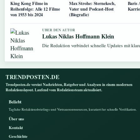
King Kong Filme in
Max Strohe: Sternekoch,
Baris 
Reihenfolge: Alle 12 Filme
Vater und Podcast-Host
Karrie
von 1933 bis 2024
(Biografie)
UBER DEN AUTOR
Lukas Niklas Hoffmann Klein
Die Redaktion verbindet schnelle Updates mit kla
TRENDPOSTEN.DE
Trendposten.de vereint Nachrichten, Ratgeber und Analysen in einem modernen
Redaktionslayout. Laufend vom Redaktionsteam aktualisiert.
Beliebt
Tagliche Redaktionsbriefings und Vertrauensressourcen, kuratiert fur schnelle Verifikation.
Über uns
Kontakt
Geschichte