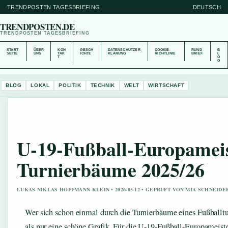
TRENDPOSTEN TAGESBRIEFING
DEUTSCH
TRENDPOSTEN.DE
TRENDPOSTEN TAGESBRIEFING
START
ÜBER
KON
GESCH
DATENSCHUTZER
COOKIE-
RUND
B
SEITE
UNS
TAK
ICHTE
KLÄRUNG
RICHTLINIE
BRIEF
L
T
O
G
BLOG
LOKAL
POLITIK
TECHNIK
WELT
WIRTSCHAFT
U-19-Fußball-Europameis
Turnierbäume 2025/26
LUKAS NIKLAS HOFFMANN KLEIN • 2026-05-12 • GEPRUFT VON MIA SCHNEIDE
Wer sich schon einmal durch die Turnierbäume eines Fußballtur
als nur eine schöne Grafik. Für die U-19-Fußball-Europameist