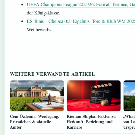
UEFA Champions League 2025/26: Format, Termine, Gal
der Königsklasse.
ES Tunis – Chelsea 0:3: Ergebnis, Tore & Klub-WM 202
Wettbewerbs.
WEITERE VERWANDTE ARTIKEL
Cem Özdemir: Werdegang,
Kiernan Shipka: Fakten zu
„What
Privatleben & aktuelle
Herkunft, Beziehung und
von Lo
Ämter
Karriere
Urspr