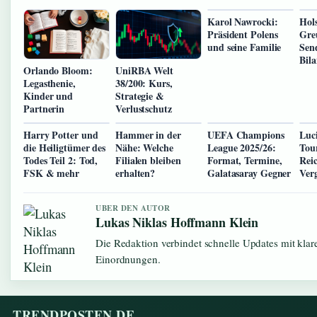
Karol Nawrocki:
Hols
Präsident Polens
Gre
und seine Familie
Send
Bila
Orlando Bloom:
UniRBA Welt
Legasthenie,
38/200: Kurs,
Kinder und
Strategie &
Partnerin
Verlustschutz
Harry Potter und
Hammer in der
UEFA Champions
Luc
die Heiligtümer des
Nähe: Welche
League 2025/26:
Tour
Todes Teil 2: Tod,
Filialen bleiben
Format, Termine,
Reic
FSK & mehr
erhalten?
Galatasaray Gegner
Verg
UBER DEN AUTOR
Lukas Niklas Hoffmann Klein
Die Redaktion verbindet schnelle Updates mit klar
Einordnungen.
TRENDPOSTEN.DE