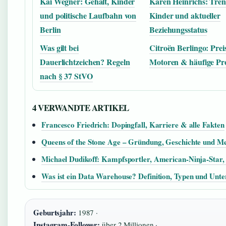
Kai Wegner: Gehalt, Kinder
Karen Heinrichs: Tre
und politische Laufbahn von
Kinder und aktueller
Berlin
Beziehungsstatus
Was gilt bei
Citroën Berlingo: Prei
Dauerlichtzeichen? Regeln
Motoren & häufige Pr
nach § 37 StVO
4 VERWANDTE ARTIKEL
Francesco Friedrich: Dopingfall, Karriere & alle Fakten
Queens of the Stone Age – Gründung, Geschichte und Me
Michael Dudikoff: Kampfsportler, American-Ninja-Star,
Was ist ein Data Warehouse? Definition, Typen und Unte
Geburtsjahr:
1987 ·
Instagram-Follower:
über 2 Millionen ·