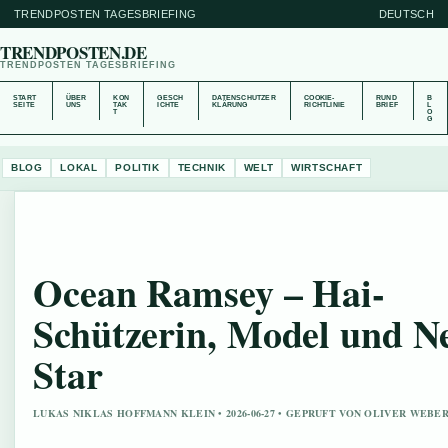
TRENDPOSTEN TAGESBRIEFING
DEUTSCH
TRENDPOSTEN.DE
TRENDPOSTEN TAGESBRIEFING
START
ÜBER
KON
GESCH
DATENSCHUTZER
COOKIE-
RUND
B
SEITE
UNS
TAK
ICHTE
KLÄRUNG
RICHTLINIE
BRIEF
L
T
O
G
BLOG
LOKAL
POLITIK
TECHNIK
WELT
WIRTSCHAFT
Ocean Ramsey – Hai-
Schützerin, Model und Ne
Star
LUKAS NIKLAS HOFFMANN KLEIN • 2026-06-27 • GEPRUFT VON OLIVER WEBE