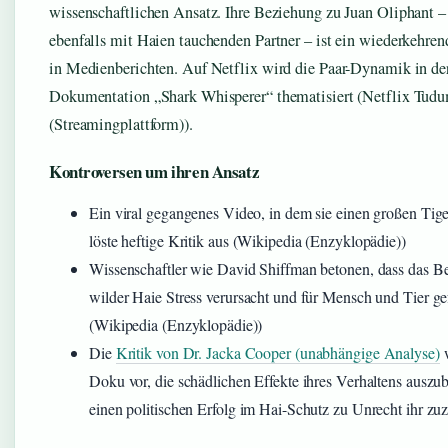
wissenschaftlichen Ansatz. Ihre Beziehung zu Juan Oliphant 
ebenfalls mit Haien tauchenden Partner – ist ein wiederkehre
in Medienberichten. Auf Netflix wird die Paar-Dynamik in de
Dokumentation „Shark Whisperer“ thematisiert (Netflix Tud
(Streamingplattform)).
Kontroversen um ihren Ansatz
Ein viral gegangenes Video, in dem sie einen großen Tiger
löste heftige Kritik aus (Wikipedia (Enzyklopädie))
Wissenschaftler wie David Shiffman betonen, dass das B
wilder Haie Stress verursacht und für Mensch und Tier gef
(Wikipedia (Enzyklopädie))
Die
Kritik von Dr. Jacka Cooper (unabhängige Analyse)
w
Doku vor, die schädlichen Effekte ihres Verhaltens auszu
einen politischen Erfolg im Hai-Schutz zu Unrecht ihr zu