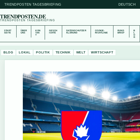
TRENDPOSTEN TAGESBRIEFING
DEUTSCH
TRENDPOSTEN.DE
TRENDPOSTEN TAGESBRIEFING
START
ÜBER
KON
GESCH
DATENSCHUTZER
COOKIE-
RUND
B
SEITE
UNS
TAK
ICHTE
KLÄRUNG
RICHTLINIE
BRIEF
L
T
O
G
BLOG
LOKAL
POLITIK
TECHNIK
WELT
WIRTSCHAFT