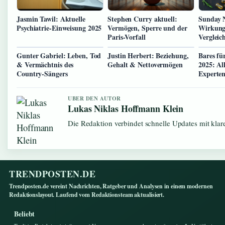
Jasmin Tawil: Aktuelle
Stephen Curry aktuell:
Sunday 
Psychiatrie-Einweisung 2025
Vermögen, Sperre und der
Wirkung
Paris-Vorfall
Vergleic
Gunter Gabriel: Leben, Tod
Justin Herbert: Beziehung,
Bares fü
& Vermächtnis des
Gehalt & Nettovermögen
2025: Al
Country-Sängers
Experte
UBER DEN AUTOR
Lukas Niklas Hoffmann Klein
Die Redaktion verbindet schnelle Updates mit kla
TRENDPOSTEN.DE
Trendposten.de vereint Nachrichten, Ratgeber und Analysen in einem modernen
Redaktionslayout. Laufend vom Redaktionsteam aktualisiert.
Beliebt