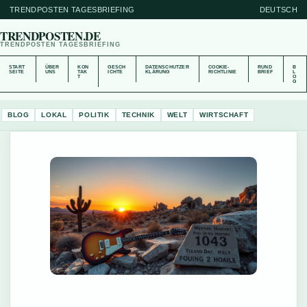
TRENDPOSTEN TAGESBRIEFING
DEUTSCH
TRENDPOSTEN.DE
TRENDPOSTEN TAGESBRIEFING
START
ÜBER
KON
GESCH
DATENSCHUTZER
COOKIE-
RUND
B
SEITE
UNS
TAK
ICHTE
KLÄRUNG
RICHTLINIE
BRIEF
L
T
O
G
BLOG
LOKAL
POLITIK
TECHNIK
WELT
WIRTSCHAFT