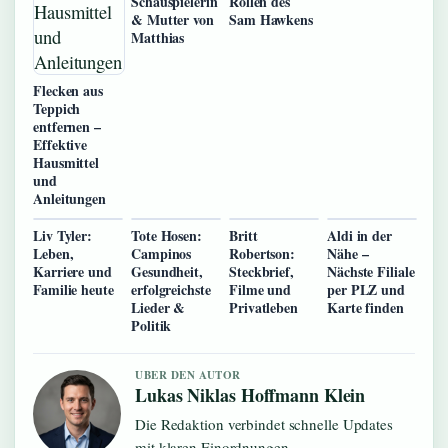
Schauspielerin
Rollen des
& Mutter von
Sam Hawkens
Matthias
Flecken aus
Teppich
entfernen –
Effektive
Hausmittel
und
Anleitungen
Liv Tyler:
Tote Hosen:
Britt
Aldi in der
Leben,
Campinos
Robertson:
Nähe –
Karriere und
Gesundheit,
Steckbrief,
Nächste Filiale
Familie heute
erfolgreichste
Filme und
per PLZ und
Lieder &
Privatleben
Karte finden
Politik
UBER DEN AUTOR
Lukas Niklas Hoffmann Klein
Die Redaktion verbindet schnelle Updates
mit klaren Einordnungen.