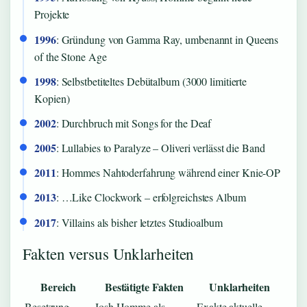
Projekte
1996
: Gründung von Gamma Ray, umbenannt in Queens
of the Stone Age
1998
: Selbstbetiteltes Debütalbum (3000 limitierte
Kopien)
2002
: Durchbruch mit Songs for the Deaf
2005
: Lullabies to Paralyze – Oliveri verlässt die Band
2011
: Hommes Nahtoderfahrung während einer Knie-OP
2013
: …Like Clockwork – erfolgreichstes Album
2017
: Villains als bisher letztes Studioalbum
Fakten versus Unklarheiten
Bereich
Bestätigte Fakten
Unklarheiten
Besetzung
Josh Homme als
Exakte aktuelle